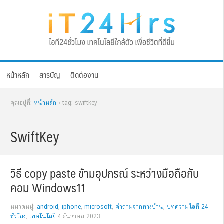
Skip
Skip
Skip
Skip
to
to
to
to
primary
main
primary
footer
navigation
content
sidebar
หน้าหลัก
สารบัญ
ติดต่องาน
คุณอยู่ที่:
หน้าหลัก
› tag: swiftkey
SwiftKey
วิธี copy paste ข้ามอุปกรณ์ ระหว่างมือถือกับ
คอม Windows11
หมวดหมู่:
android
,
iphone
,
microsoft
,
คำถามจากทางบ้าน
,
บทความไอที 24
ชั่วโมง
,
เทคโนโลยี
4 ธันวาคม 2023