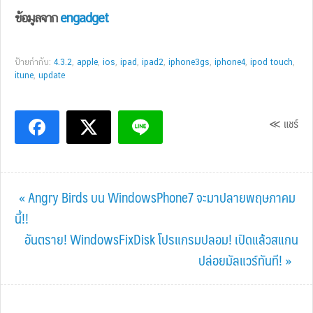
ข้อมูลจาก
engadget
ป้ายกำกับ:
4.3.2
,
apple
,
ios
,
ipad
,
ipad2
,
iphone3gs
,
iphone4
,
ipod touch
,
itune
,
update
≪ แชร์
Previous
« Angry Birds บน WindowsPhone7 จะมาปลายพฤษภาคม
Post:
นี้!!
Next
อันตราย! WindowsFixDisk โปรแกรมปลอม! เปิดแล้วสแกน
Post:
ปล่อยมัลแวร์ทันที! »