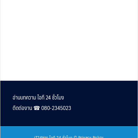
Footer
อ่านบทความ ไอที 24 ชั่วโมง
ติดต่องาน ☎︎ 080-2345023
iT24Hrs ไอที 24 ชั่วโมง
©
Privacy Policy