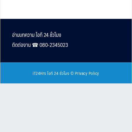
Footer
อ่านบทความ ไอที 24 ชั่วโมง
ติดต่องาน ☎︎ 080-2345023
iT24Hrs ไอที 24 ชั่วโมง
©
Privacy Policy