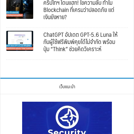
คริปโทฯ โดนแฮก! ไขความลับ ทำไม
Blockchain ที่เครมว่าปลอดภัย แต่
เงินยังหาย?
ChatGPT อัปเดต GPT-5.6 Luna ให้
กับผู้ใช้ฟรีพิมพ์คุยได้ไม่จำกัด พร้อม
ปุ่ม “Think” ช่วยคิดวิเคราะห์
เว็บแนะนำ