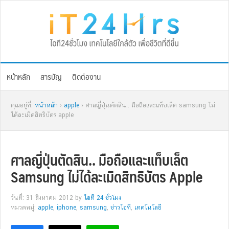
Skip
Skip
Skip
Skip
to
to
to
to
primary
main
primary
footer
navigation
content
sidebar
หน้าหลัก
สารบัญ
ติดต่องาน
คุณอยู่ที่:
หน้าหลัก
›
apple
› ศาลญี่ปุ่นตัดสิน.. มือถือและแท็บเล็ต samsung ไม่
ได้ละเมิดสิทธิบัตร apple
ศาลญี่ปุ่นตัดสิน.. มือถือและแท็บเล็ต
Samsung ไม่ได้ละเมิดสิทธิบัตร Apple
วันที่: 31 สิงหาคม 2012
by
ไอที 24 ชั่วโมง
หมวดหมู่:
apple
,
iphone
,
samsung
,
ข่าวไอที
,
เทคโนโลยี