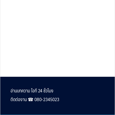
Footer
อ่านบทความ ไอที 24 ชั่วโมง
ติดต่องาน ☎︎ 080-2345023