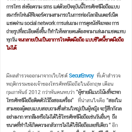
การโทร ส่งข้อความ sms แต่ด้วยปัจจุบันนี้โทรศัพท์มือถือแบบ
สมาร์ทโฟนมีฟีเจอร์ความสามารถในการท่องโลกอินเตอร์เน็ต
แชตผ่าน social network การเล่นเกม การดูหนังฟังเพลง การ
ถ่ายรูปที่ละเอียดยิ่งขึ้น ก็ทำให้หลายคนต้องพกมาเล่นมาแชตแทบ
ทุกวัน
จนกลายเป็นเป็นอาการโรคติดมือถือ แบบชีวิตนี้ขาดมือถือ
ไม่ได้
มีผลสำรวจออกมาจากเว็บไซต์
SecurEnvoy
ที่เค้าสำรวจ
พฤติกรรมของเจ้าของโทรศัพท์มือถือในอังกฤษ เดือน
กุมภาพันธ์ 2012 กว่าพันคนพบว่า
“ผู้ชายมีแนวโน้มที่จะพก
โทรศัพท์มือถือติดตัวไว้ถึงสองเครื่อง”
ที่น่าสนใจคือ
“สองใน
สามของผู้ตอบแบบสอบถามซึ่งส่วนใหญ่เป็นผู้หญิง จะรู้สึกกังวล
อย่างมาก หากลืมหรือไม่ได้ใช้โทรศัพท์มือถือเช่นวันอื่นๆ ถึง
ขนาดที่ทำให้เกิดความกลัวการไม่ได้ใช้มือถือเลยทีเดียว “
อีก