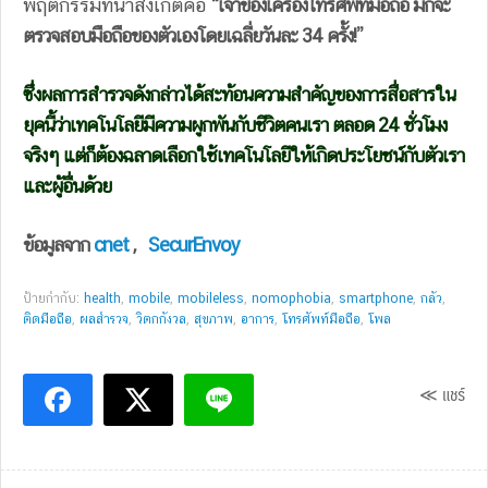
พฤติกรรมที่น่าสังเกตคือ
“เจ้าของเครื่องโทรศัพท์มือถือ มักจะ
ตรวจสอบมือถือของตัวเองโดยเฉลี่ยวันละ 34 ครั้ง!”
ซึ่งผลการสำรวจดังกล่าวได้สะท้อนความสำคัญของการสื่อสารใน
ยุคนี้ว่าเทคโนโลยีมีความผูกพันกับชีวิตคนเรา ตลอด 24 ชั่วโมง
จริงๆ แต่ก็ต้องฉลาดเลือกใช้เทคโนโลยีให้เกิดประโยชน์กับตัวเรา
และผู้อื่นด้วย
ข้อมูลจาก
cnet
,
SecurEnvoy
ป้ายกำกับ:
health
,
mobile
,
mobileless
,
nomophobia
,
smartphone
,
กลัว
,
ติดมือถือ
,
ผลสำรวจ
,
วิตกกังวล
,
สุขภาพ
,
อาการ
,
โทรศัพท์มือถือ
,
โพล
≪ แชร์