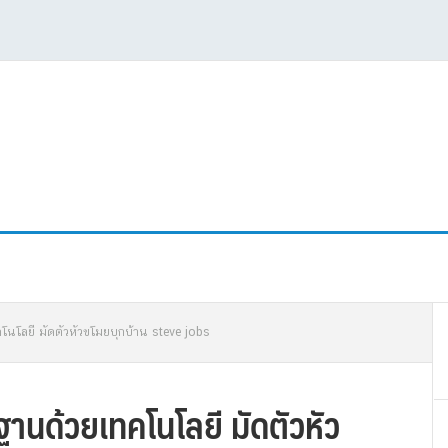
P
โนโลยี มัดตัวหัวขโมยบุกบ้าน steve jobs
S
านด้วยเทคโนโลยี มัดตัวหัว