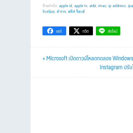
ป้ายกำกับ:
apple id
,
apple tv
,
at&t
,
imac
,
ip address
,
ip
จับขโมย
,
ตำรวจ
,
สตีฟ จ็อบส์
แชร์
ทวีต
ส่งไลน์
Previous
« Microsoft เปิดดาวน์โหลดทดลอง Windows8 เว
Post:
Next
Instagram ปรับโฉ
Post: