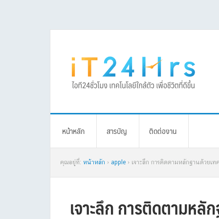
Skip
Skip
Skip
Skip
to
to
to
to
primary
main
primary
footer
navigation
content
sidebar
หน้าหลัก
สารบัญ
ติดต่องาน
คุณอยู่ที่:
หน้าหลัก
›
apple
› เจาะลึก การติดตามหลักฐานด้วยเทค
เจาะลึก การติดตามหลักฐ