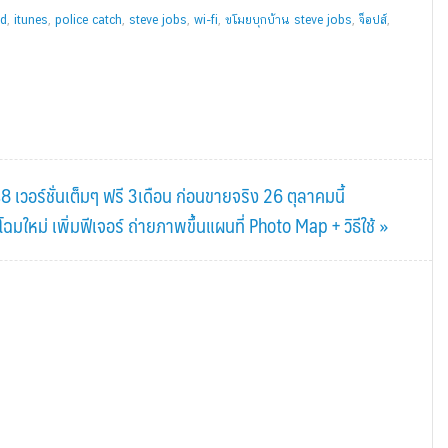
ad
,
itunes
,
police catch
,
steve jobs
,
wi-fi
,
ขโมยบุกบ้าน steve jobs
,
จ็อปส์
,
อร์ชั่นเต็มๆ ฟรี 3เดือน ก่อนขายจริง 26 ตุลาคมนี้
มใหม่ เพิ่มฟีเจอร์ ถ่ายภาพขึ้นแผนที่ Photo Map + วิธีใช้ »