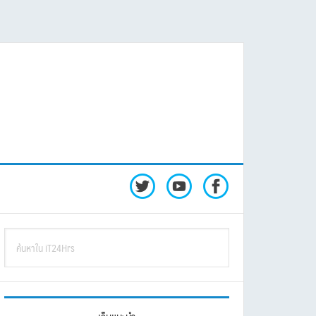
rimary
ค้นหา
idebar
ใน
iT24Hrs