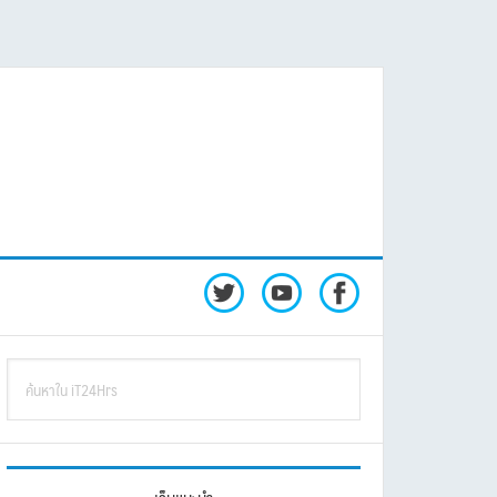
rimary
ค้นหา
idebar
ใน
iT24Hrs