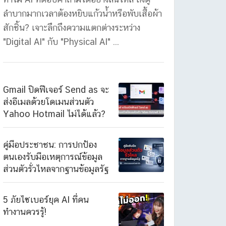
ลำบากมากเวลาต้องหยิบแก้วน้ำหรือพับเสื้อผ้า
สักชิ้น? เจาะลึกถึงความแตกต่างระหว่าง
"Digital AI" กับ "Physical AI" ...
Gmail ปิดฟีเจอร์ Send as จะ
ส่งอีเมลด้วยโดเมนส่วนตัว
Yahoo Hotmail ไม่ได้แล้ว?
คู่มือประชาชน: การปกป้อง
ตนเองรับมือเหตุการณ์ข้อมูล
ส่วนตัวรั่วไหลจากฐานข้อมูลรัฐ
5 ภัยไซเบอร์ยุค AI ที่คน
ทำงานควรรู้!