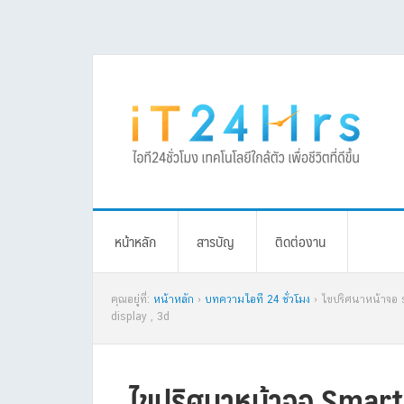
Skip
Skip
Skip
Skip
to
to
to
to
primary
main
primary
footer
navigation
content
sidebar
หน้าหลัก
สารบัญ
ติดต่องาน
คุณอยู่ที่:
หน้าหลัก
›
บทความไอที 24 ชั่วโมง
› ไขปริศนาหน้าจอ s
display , 3d
ไขปริศนาหน้าจอ Smartp