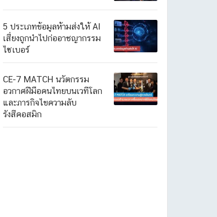
5 ประเภทข้อมูลห้ามส่งให้ AI
เสี่ยงถูกนำไปก่ออาชญากรรม
ไซเบอร์
CE-7 MATCH นวัตกรรม
อวกาศฝีมือคนไทยบนเวทีโลก
และภารกิจไขความลับ
รังสีคอสมิก