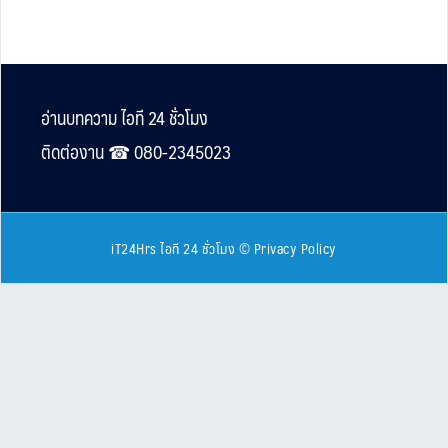
Footer
อ่านบทความ ไอที 24 ชั่วโมง
ติดต่องาน ☎︎ 080-2345023
iT24Hrs ไอที 24 ชั่วโมง
©
Privacy Policy