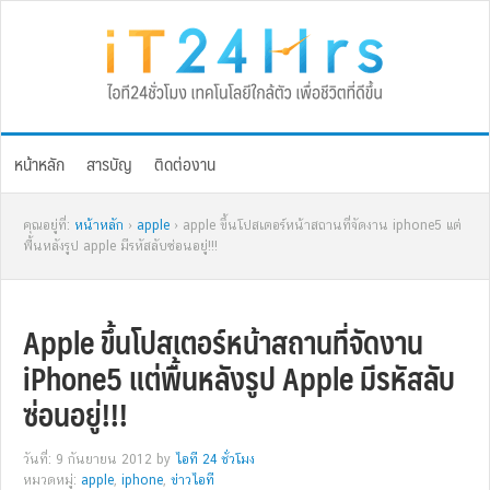
Skip
Skip
Skip
Skip
to
to
to
to
primary
main
primary
footer
navigation
content
sidebar
หน้าหลัก
สารบัญ
ติดต่องาน
คุณอยู่ที่:
หน้าหลัก
›
apple
› apple ขึ้นโปสเตอร์หน้าสถานที่จัดงาน iphone5 แต่
พื้นหลังรูป apple มีรหัสลับซ่อนอยู่!!!
Apple ขึ้นโปสเตอร์หน้าสถานที่จัดงาน
iPhone5 แต่พื้นหลังรูป Apple มีรหัสลับ
ซ่อนอยู่!!!
วันที่: 9 กันยายน 2012
by
ไอที 24 ชั่วโมง
หมวดหมู่:
apple
,
iphone
,
ข่าวไอที