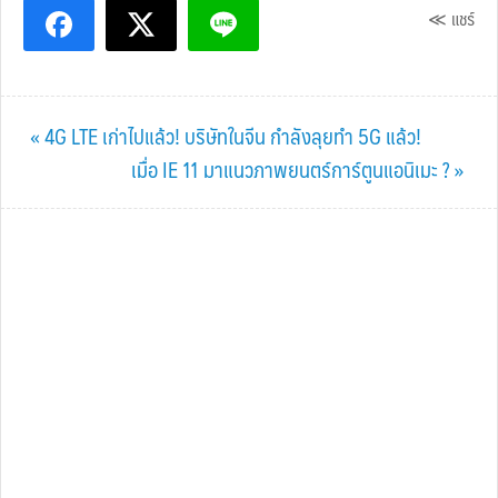
≪ แชร์
Previous
« 4G LTE เก่าไปแล้ว! บริษัทในจีน กำลังลุยทำ 5G แล้ว!
Post:
Next
เมื่อ IE 11 มาแนวภาพยนตร์การ์ตูนแอนิเมะ ? »
Post: