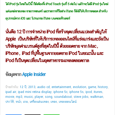
ได้ iPod รุ่นใหม่ในปีนี้ ก็ยังต้องพึ่ง iPod Touch รุ่นที่ 5 ต่อไป แม้ว่าจะไม่มี iPod รุ่นใหม่
แต่แหล่งขายเพลง ขายภาพยนตร์ และรายการทีวีอย่าง iTune ก็ยังมีให้บริการตลอด สำหรับ
อุปกรณ์พวก iOS และ โปรแกรม iTune บนคอมพิวเตอร์
นั่นคือ 12 ปี การจำหน่าย iPod ที่สร้างจุดเปลี่ยนแปลงสำคัญให้
Apple เป็นบริษัทที่ให้บริการเพลงออนไลน์ที่แข่งแกร่งและยังเป็น
บริษัทมูลค่าแบรนด์สูงที่สุดในปีนี้ ด้วยยอดขาย จาก Mac ,
iPhone , iPad ที่ปูพื้นฐานจากยอดขาย iPod ในขณะนั้น และ
iPod ก็เป็นจุดเปลี่ยนในอุตสาหกรรมเพลงตลอดกาล
ข้อมูลจาก
Apple Insider
ป้ายกำกับ:
12 ปี
,
2013
,
audio cd
,
entertainment
,
evolution
,
game
,
history
,
ipad air
,
ipad mini retina display
,
iphone 5c
,
iphone 5s
,
ipod
,
itunes
,
movie
,
mp3
,
music
,
player
,
song
,
soundabout
,
steve jobs
,
walkman
,
ประวัติ
,
หนัง
,
เกม
,
เครื่องเล่นเพลง
,
เพลง
,
เพลงออนไลน์