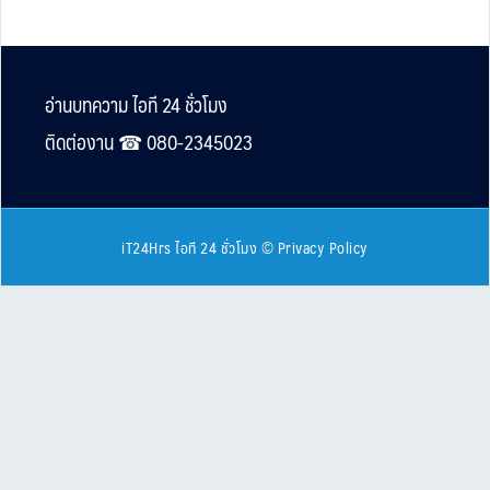
Footer
อ่านบทความ ไอที 24 ชั่วโมง
ติดต่องาน ☎︎ 080-2345023
iT24Hrs ไอที 24 ชั่วโมง
©
Privacy Policy