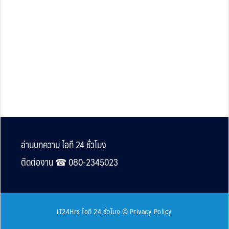
Footer
อ่านบทความ ไอที 24 ชั่วโมง
ติดต่องาน ☎︎ 080-2345023
iT24Hrs ไอที 24 ชั่วโมง
©
Privacy Policy