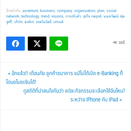
ป้ายกำกับ:
accenture
,
business
,
company
,
organization
,
plan
,
social
network
,
technology
,
trend
,
visions
,
การปรับตัว
,
ธุรกิจ กลยุทธ์
,
นนทวัฒน์ พุ่ม
ชูศรี
,
บริษัท
,
องค์กร
,
เทคโนโลยี
,
เทรนด์
≪ แชร์
Previous
« อีกแล้ว!! เตือนภัย ลูกค้าธนาคาร แม้ไม่ได้เปิด e-Banking ก็
Post:
โดนขโมยเงินได้!
Next
ดูสถิติที่น่าสนใจกันว่า แต่ละกิจกรรมจะเลือกใช้อันไหน?
Post:
ระหว่าง iPhone กับ iPad »