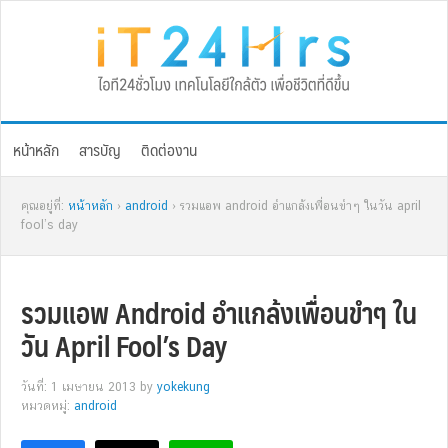
Skip
Skip
Skip
Skip
to
to
to
to
primary
main
primary
footer
navigation
content
sidebar
หน้าหลัก
สารบัญ
ติดต่องาน
คุณอยู่ที่:
หน้าหลัก
›
android
› รวมแอพ android อำแกล้งเพื่อนขำๆ ในวัน april
fool’s day
รวมแอพ Android อำแกล้งเพื่อนขำๆ ใน
วัน April Fool’s Day
วันที่: 1 เมษายน 2013
by
yokekung
หมวดหมู่:
android