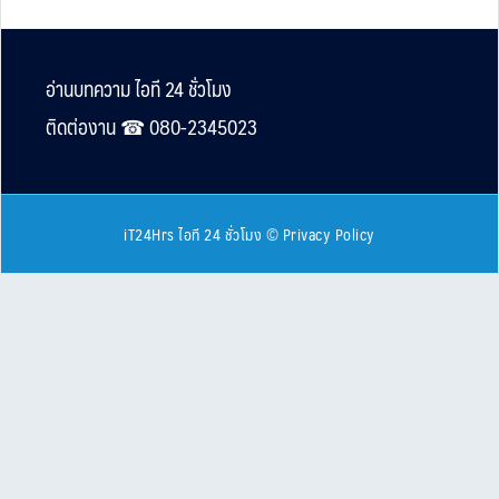
Footer
อ่านบทความ ไอที 24 ชั่วโมง
ติดต่องาน ☎︎ 080-2345023
iT24Hrs ไอที 24 ชั่วโมง
©
Privacy Policy