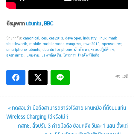
ข้อมูลจาก
ubuntu
,
BBC
ป้ายกำกับ:
canonical
,
ces
,
ces2013
,
developer
,
industry
,
linux
,
mark
shuttleworth
,
mobile
,
mobile world congress
,
mwc2013
,
opensource
,
smartphone
,
ubuntu
,
ubuntu for phone
,
นักพัฒนา
,
ระบบปฏิบัติการ
,
อุตสาหกรรม
,
แผนงาน
,
แอพพลิเคชั่น
,
โครงการ
,
โทรศัพท์มือถือ
≪ แชร์
Previous
« ทดสอบว่า มือถือสามารถชาร์จไร้สาย ผ่านหม้อ ที่ตั้งบนแท่น
Post:
Wireless Charging ได้หรือไม่ ?
Next
กสทช. สั่งปรับ 3 ค่ายมือถือ ย้อนหลัง วันละ 1 แสน ตั้งแต่
Post: