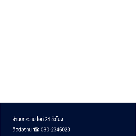
Footer
อ่านบทความ ไอที 24 ชั่วโมง
ติดต่องาน ☎︎ 080-2345023