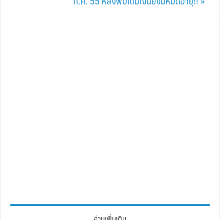
ก.ค. 55 หลังพบเติมเงินยังมีหมดอายุ!! »
อ่านเพิ่มเติม