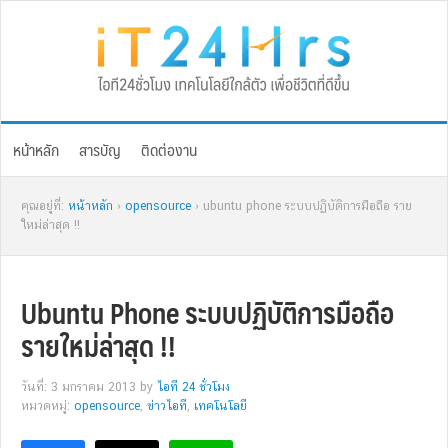
Skip
Skip
Skip
Skip
to
to
to
to
primary
main
primary
footer
navigation
content
sidebar
หน้าหลัก
สารบัญ
ติดต่องาน
คุณอยู่ที่:
หน้าหลัก
›
opensource
› ubuntu phone ระบบปฏิบัติการมือถือ ราย
ใหม่ล่าสุด !!
Ubuntu Phone ระบบปฏิบัติการมือถือ
รายใหม่ล่าสุด !!
วันที่: 3 มกราคม 2013
by
ไอที 24 ชั่วโมง
หมวดหมู่:
opensource
,
ข่าวไอที
,
เทคโนโลยี