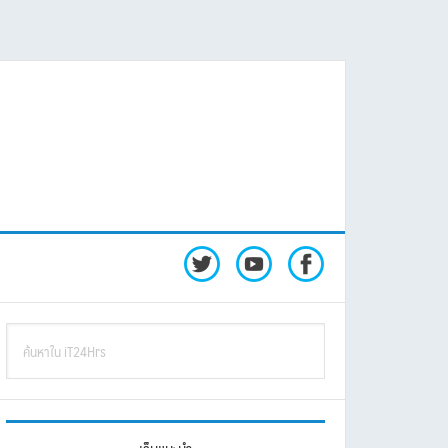
rimary
ค้นหา
idebar
ใน
iT24Hrs