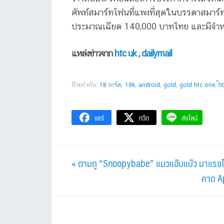
ศัพท์สมาร์ทโฟนที่แพงที่สุดในบรรดาสมา
ประมาณเฉียด 140,000 บาทไทย และมีจำหน่า
แหล่งข่าวจาก
htc uk
,
dailymail
ป้ายกำกับ:
18 กะรัต
,
18k
,
android
,
gold
,
gold htc one
,
้h
แชร์
ทวีต
ส่งไลน์
Previous
« ตามดู “Snoopybabe” แมวแอ๊บแบ๊ว มาแรงไม
Post:
Next
คาด Ap
Post: