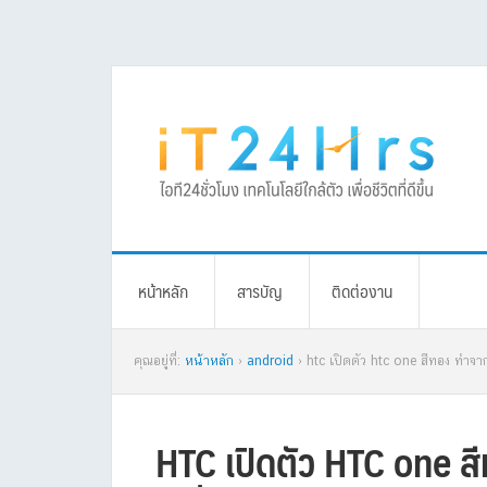
Skip
Skip
Skip
Skip
to
to
to
to
primary
main
primary
footer
navigation
content
sidebar
หน้าหลัก
สารบัญ
ติดต่องาน
คุณอยู่ที่:
หน้าหลัก
›
android
› htc เปิดตัว htc one สีทอง ทำจาก
HTC เปิดตัว HTC one ส