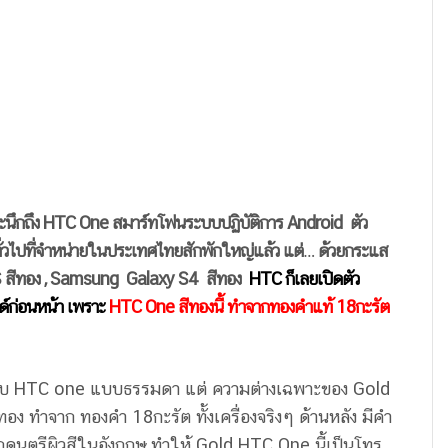
จะนึกถึง HTC One สมาร์ทโฟนระบบปฏิบัติการ Android ตัว
e ทั่วไปที่จำหน่ายในประเทศไทยสักพักใหญ่แล้ว แต่… ด้วยกระแส
 5S สีทอง , Samsung Galaxy S4 สีทอง
HTC ก็เลยเปิดตัว
ด์ก่อนหน้า เพราะ
HTC One สีทองนี้ ทำจากทองคำแท้ 18กะรัต
กับ HTC one แบบธรรมดา แต่ ความต่างเฉพาะของ Gold
ีทอง ทำจาก ทองคำ 18กะรัต ทั้งเครื่องจริงๆ ด้านหลัง มีคำ
กดนตรีผิวสีในอังกฤษ ทำให้ Gold HTC One นี้เป็นโทร