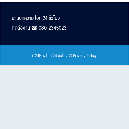
Footer
อ่านบทความ ไอที 24 ชั่วโมง
ติดต่องาน ☎︎ 080-2345023
iT24Hrs ไอที 24 ชั่วโมง
©
Privacy Policy