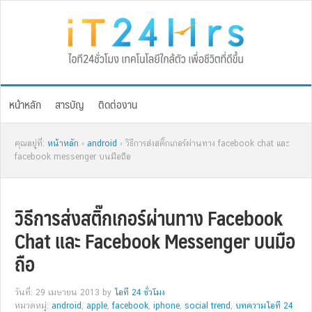
Skip
Skip
Skip
Skip
to
to
to
to
primary
main
primary
footer
navigation
content
sidebar
หน้าหลัก
สารบัญ
ติดต่องาน
คุณอยู่ที่:
หน้าหลัก
›
android
› วิธีการส่งสติ๊กเกอร์ผ่านทาง facebook chat และ
facebook messenger บนมือถือ
วิธีการส่งสติ๊กเกอร์ผ่านทาง Facebook
Chat และ Facebook Messenger บนมือ
ถือ
วันที่: 29 เมษายน 2013
by
ไอที 24 ชั่วโมง
หมวดหมู่:
android
,
apple
,
facebook
,
iphone
,
social trend
,
บทความไอที 24