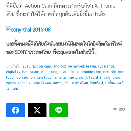
ที่มีชื่อว่า Action Cam ที่เหมาะสำหรับกีฬา X-Treme
ด้วย ซึ่งจะทำให้ได้ภาพที่สนุกตื่นเต้นยิ่งขึ้นกว่าเดิม
และทั้งหมดนี้คือวิสัยทัศน์และแนวโน้มเทคโนโลยีผลิตภัณฑ์ใหม่
ของ SONY ประเทศไทย ที่จะลุยตลาดในช่วงปีนี้ …
ป้ายกำกับ:
2013
,
action cam
,
android
,
be moved
,
bravia
,
cybershot
,
digital tv
,
handycam
,
marketing
,
near field communication
,
nex
,
nfc
,
one
touch connection
,
one touch entertainment
,
sony
,
tablet z
,
vaio
,
vision
,
xperia
,
xperia z
,
กล้องดิจิตอล
,
กสทช.
,
ทีวี
,
ประเทศไทย
,
วิสัยทัศน์
,
เปลี่ยนเลนส์
ได้
,
โซนี่
≪ แชร์