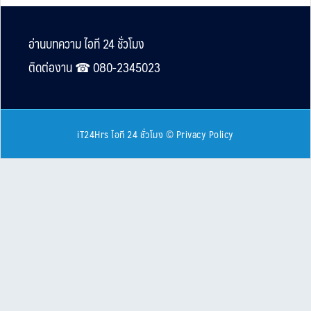
Footer
อ่านบทความ ไอที 24 ชั่วโมง
ติดต่องาน ☎︎ 080-2345023
iT24Hrs ไอที 24 ชั่วโมง
©
Privacy Policy