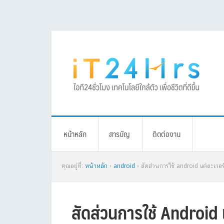
Skip
Skip
Skip
Skip
to
to
to
to
primary
main
primary
footer
navigation
content
sidebar
หน้าหลัก
สารบัญ
ติดต่องาน
คุณอยู่ที่:
หน้าหลัก
›
android
› สัดส่วนการใช้ android แต่ละเวอร์
สัดส่วนการใช้ Android แ