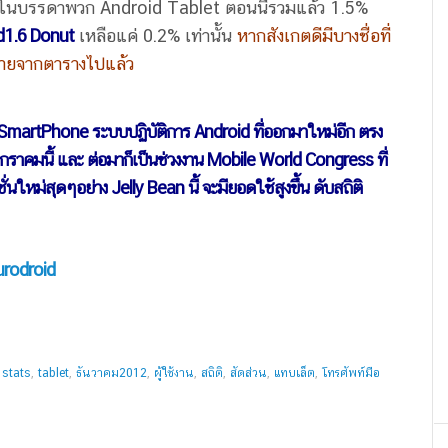
ะอยู่ในบรรดาพวก Android Tablet ตอนนี้รวมแล้ว 1.5%
d1.6 Donut
เหลือแค่ 0.2% เท่านั้น
หากสังเกตดีมีบางชื่อที่
ายจากตารางไปแล้ว
ะมี SmartPhone ระบบปฏิบัติการ Android ที่ออกมาใหม่อีก ตรง
ราคมนี้ และ ต่อมาก็เป็นช่วงงาน Mobile World Congress ที่
่นใหม่สุดๆอย่าง Jelly Bean นี้ จะมียอดใช้สูงขึ้น ดับสถิติ
urodroid
,
stats
,
tablet
,
ธันวาคม2012
,
ผู้ใช้งาน
,
สถิติ
,
สัดส่วน
,
แทบเล็ต
,
โทรศัพท์มือ