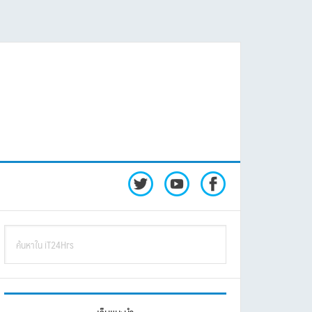
rimary
ค้นหา
idebar
ใน
iT24Hrs