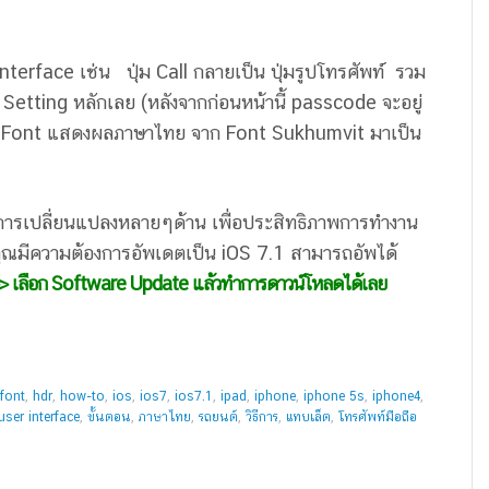
terface เช่น ปุ่ม Call กลายเป็น ปุ่มรูปโทรศัพท์ รวม
่า Setting หลักเลย (หลังจากก่อนหน้านี้ passcode จะอยู่
วย Font แสดงผลภาษาไทย จาก Font Sukhumvit มาเป็น
ีการเปลี่ยนแปลงหลายๆด้าน เพื่อประสิทธิภาพการทำงาน
หากคุณมีความต้องการอัพเดตเป็น iOS 7.1 สามารถอัพได้
>> เลือก Software Update แล้วทำการดาวน์โหลดได้เลย
font
,
hdr
,
how-to
,
ios
,
ios7
,
ios7.1
,
ipad
,
iphone
,
iphone 5s
,
iphone4
,
user interface
,
ขั้นตอน
,
ภาษาไทย
,
รถยนต์
,
วิธีการ
,
แทบเล็ต
,
โทรศัพท์มือถือ