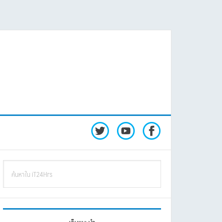
rimary
ค้นหา
idebar
ใน
iT24Hrs