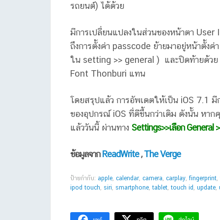
รถยนต์) ได้ด้วย
มีการเปลี่ยนแปลงในส่วนของหน้าตา User In
ถึงการตั้งค่า passcode ย้ายมาอยู่หน้าตั้งค
ใน setting >> general ) และปิดท้ายด้
Font Thonburi แทน
โดยสรุปแล้ว การอัพเดตให้เป็น iOS 7.1 ม
ของอุปกรณ์ iOS ที่ดีขึ้นกว่าเดิม ดังนั้น 
แล้ววันนี้ ผ่านทาง
Settings>>เลือก General 
ข้อมูลจาก
ReadWrite
,
The Verge
ป้ายกำกับ:
apple
,
calendar
,
camera
,
carplay
,
fingerprint
,
ipod touch
,
siri
,
smartphone
,
tablet
,
touch id
,
update
,
แชร์
ทวีต
ส่งไลน์