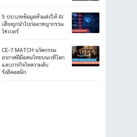
5 ประเภทข้อมูลห้ามส่งให้ AI
เสี่ยงถูกนำไปก่ออาชญากรรม
ไซเบอร์
CE-7 MATCH นวัตกรรม
อวกาศฝีมือคนไทยบนเวทีโลก
และภารกิจไขความลับ
รังสีคอสมิก