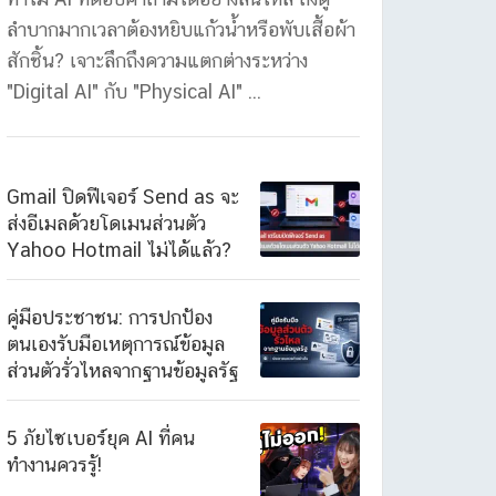
ลำบากมากเวลาต้องหยิบแก้วน้ำหรือพับเสื้อผ้า
สักชิ้น? เจาะลึกถึงความแตกต่างระหว่าง
"Digital AI" กับ "Physical AI" ...
Gmail ปิดฟีเจอร์ Send as จะ
ส่งอีเมลด้วยโดเมนส่วนตัว
Yahoo Hotmail ไม่ได้แล้ว?
คู่มือประชาชน: การปกป้อง
ตนเองรับมือเหตุการณ์ข้อมูล
ส่วนตัวรั่วไหลจากฐานข้อมูลรัฐ
5 ภัยไซเบอร์ยุค AI ที่คน
ทำงานควรรู้!