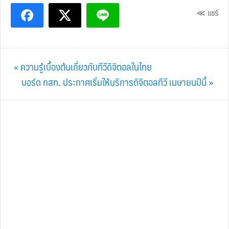
≪ แชร์
Previous
« ความรู้เบื้องต้นเกี่ยวกับทีวีดิจิตอลในไทย
Post:
Next
บอร์ด กสท. ประกาศเริ่มให้บริการดิจิตอลทีวี เมษายนปีนี้ »
Post: