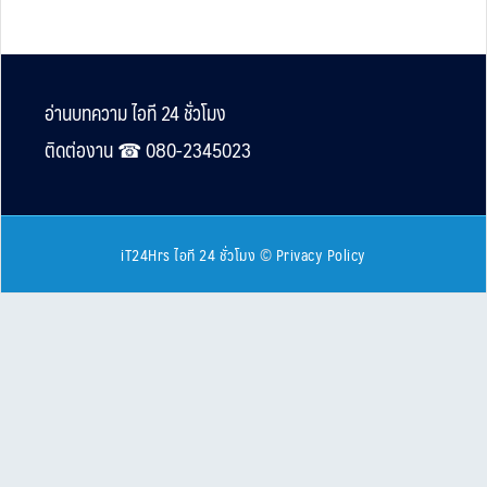
Footer
อ่านบทความ ไอที 24 ชั่วโมง
ติดต่องาน ☎︎ 080-2345023
iT24Hrs ไอที 24 ชั่วโมง
©
Privacy Policy