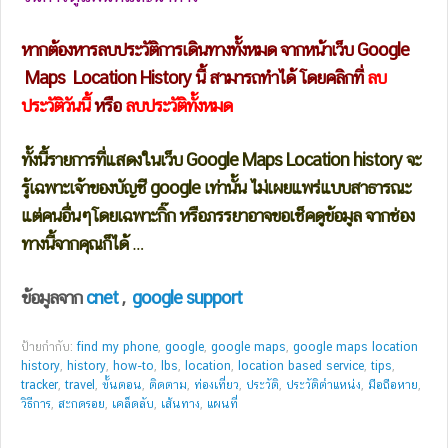
หากต้องหารลบประวัติการเดินทางทั้งหมด จากหน้าเว็บ Google
Maps Location History นี้ สามารถทำได้ โดยคลิกที่
ลบ
ประวัติวันนี้
หรือ
ลบประวัติทั้งหมด
ทั้งนี้รายการที่แสดงในเว็บ
Google Maps Location history
จะ
รู้เฉพาะเจ้าของบัญชี google เท่านั้น ไม่เผยแพร่แบบสาธารณะ
แต่คนอื่นๆโดยเฉพาะกิ๊ก หรือภรรยาอาจขอเช็คดูข้อมูล จากช่อง
ทางนี้จากคุณก็ได้ …
ข้อมูลจาก
cnet
,
google support
ป้ายกำกับ:
find my phone
,
google
,
google maps
,
google maps location
history
,
history
,
how-to
,
lbs
,
location
,
location based service
,
tips
,
tracker
,
travel
,
ขั้นตอน
,
ติดตาม
,
ท่องเที่ยว
,
ประวัติ
,
ประวัติตำแหน่ง
,
มือถือหาย
,
วิธีการ
,
สะกดรอย
,
เคล็ดลับ
,
เส้นทาง
,
แผนที่