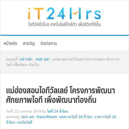
Skip
Skip
Skip
Skip
to
to
to
to
primary
main
primary
footer
navigation
content
sidebar
หน้าหลัก
สารบัญ
ติดต่องาน
คุณอยู่ที่:
หน้าหลัก
›
tech aec
› แม่ฮ่องสอนไอทีวัลเลย์ โครงการพัฒนาศักยภาพ
ไอที เพื่อพัฒนาท้องถิ่น
แม่ฮ่องสอนไอทีวัลเลย์ โครงการพัฒนา
ศักยภาพไอที เพื่อพัฒนาท้องถิ่น
วันที่: 22 มกราคม 2014
by
ไอที 24 ชั่วโมง
หมวดหมู่:
tech aec
,
thaisoftware
,
บทความไอที 24 ชั่วโมง
,
รายการไอที 24
ชั่วโมง
,
เทคโนโลยี