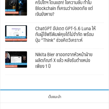
คริปโทฯ โดนแฮก! ไขความลับ ทำไม
Blockchain ที่เครมว่าปลอดภัย แต่
เงินยังหาย?
ChatGPT อัปเดต GPT-5.6 Luna ให้
กับผู้ใช้ฟรีพิมพ์คุยได้ไม่จำกัด พร้อม
ปุ่ม “Think” ช่วยคิดวิเคราะห์
Nikita Bier ลาออกจากหัวหน้าฝ่าย
ผลิตภัณฑ์ X แล้ว หลังรับตำแหน่ง
เพียง 1 ปี
เว็บแนะนำ