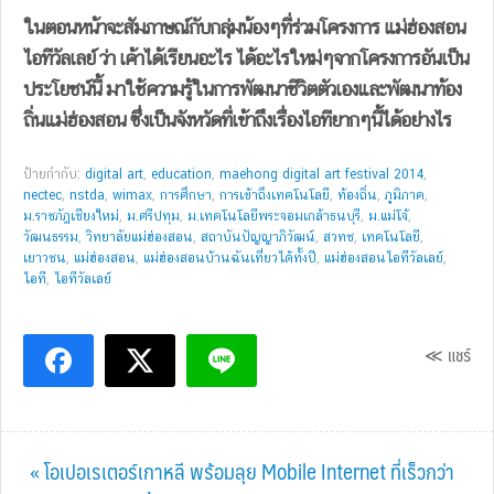
ในตอนหน้าจะสัมภาษณ์กับกลุ่มน้องๆที่ร่วมโครงการ แม่ฮ่องสอน
ไอทีวัลเลย์ ว่า เค้าได้เรียนอะไร ได้อะไรใหม่ๆจากโครงการอันเป็น
ประโยชน์นี้ มาใช้ความรู้ในการพัฒนาชีวิตตัวเองและพัฒนาท้อง
ถิ่นแม่ฮ่องสอน ซึ่งเป็นจังหวัดที่เข้าถึงเรื่องไอทียากๆนี้ได้อย่างไร
ป้ายกำกับ:
digital art
,
education
,
maehong digital art festival 2014
,
nectec
,
nstda
,
wimax
,
การศึกษา
,
การเข้าถึงเทคโนโลยี
,
ท้องถิ่น
,
ภูมิภาค
,
ม.ราชภัฎเชียงใหม่
,
ม.ศรีปทุม
,
ม.เทคโนโลยีพระจอมเกล้าธนบุรี
,
ม.แม่โจ้
,
วัฒนธรรม
,
วิทยาลัยแม่ฮ่องสอน
,
สถาบันปัญญาภิวัฒน์
,
สวทช
,
เทคโนโลยี
,
เยาวชน
,
แม่ฮ่องสอน
,
แม่ฮ่องสอนบ้านฉันเที่ยวได้ทั้งปี
,
แม่ฮ่องสอนไอทีวัลเลย์
,
ไอที
,
ไอทีวัลเลย์
≪ แชร์
Previous
« โอเปอเรเตอร์เกาหลี พร้อมลุย Mobile Internet ที่เร็วกว่า