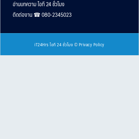
Footer
อ่านบทความ ไอที 24 ชั่วโมง
ติดต่องาน ☎︎ 080-2345023
iT24Hrs ไอที 24 ชั่วโมง
©
Privacy Policy