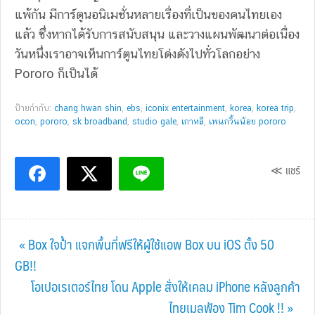
แพ้กัน มีการ์ตูนอนิเมชั่นหลายเรื่องที่เป็นของคนไทยเอง
แล้ว ซึ่งหากได้รับการสนับสนุน และวางแผนพัฒนาต่อเนื่อง
วันหนึ่งเราอาจเห็นการ์ตูนไทยโด่งดังไปทั่วโลกอย่าง
Pororo ก็เป็นได้
ป้ายกำกับ:
chang hwan shin
,
ebs
,
iconix entertainment
,
korea
,
korea trip
,
ocon
,
pororo
,
sk broadband
,
studio gale
,
เกาหลี
,
เพนกวิ้นน้อย pororo
≪ แชร์
Previous
« Box ใจป้ำ แจกพื้นที่ฟรีให้ผู้ใช้แอพ Box บน iOS ตั้ง 50
Post:
GB!!
Next
โอเปอเรเตอร์ไทย โดน Apple สั่งให้เคลม iPhone หลังลูกค้า
Post:
ไทยเมลฟ้อง Tim Cook !! »