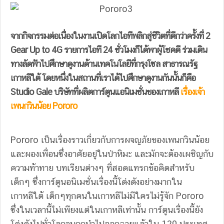
จากกิจกรรมต่อเนื่องในงานเปิดโลกไอทีพลิกสู่ชีวิตที่ดีกว่าครั้งที่ 2
Gear Up to 4G รายการไอที 24 ชั่วโมงก็ได้พาผู้โชคดี ร่วมเดิน
ทางลัดฟ้าไปศึกษาดูงานด้านเทคโนโลยีที่กรุงโซล สาธารณรัฐ
เกาหลีใต้ โดยหนึ่งในสถานที่เราได้ไปศึกษาดูงานกันนั้นก็คือ
Studio Gale บริษัทที่ผลิตการ์ตูนแอนิเมชั่นของเกาหลี
เรื่องเจ้า
เพนกวินน้อย Pororo
Pororo เป็นเรื่องราวเกี่ยวกับการผจญภัยของเพนกวินน้อย
และผองเพื่อนซึ่งอาศัยอยู่ในป่าหิมะ และมักจะต้องเผชิญกับ
ความท้าทาย บทเรียนต่างๆ ที่สอดแทรกข้อคิดสำหรับ
เด็กๆ ซึ่งการ์ตูนอนิเมชั่นเรื่องนี้โด่งดังอย่างมากใน
เกาหลีใต้ เด็กๆทุกคนในเกาหลีไม่มีใครไม่รู้จัก Pororo
ซึ่งในเวลานี้ไม่เพียงแต่ในเกาหลีเท่านั้น การ์ตูนเรื่องนี้ยัง
โด่งดังไปทั่วโลกจนถูกนำไปออกฉายแล้วใน 120 ประเทศ