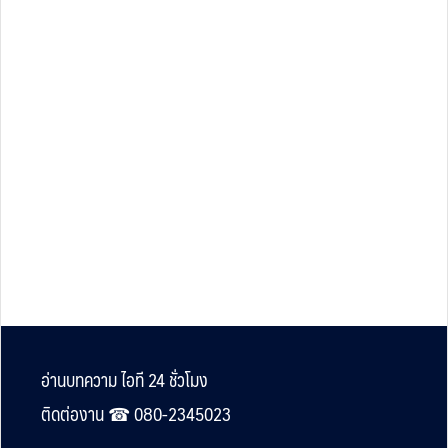
Footer
อ่านบทความ ไอที 24 ชั่วโมง
ติดต่องาน ☎︎ 080-2345023