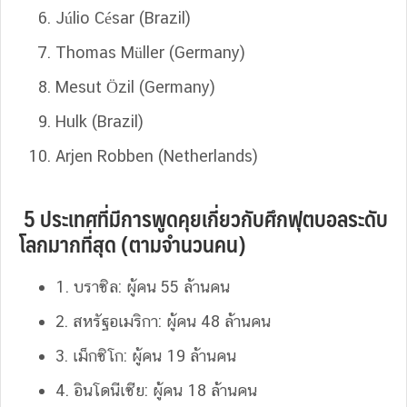
Júlio César (Brazil)
Thomas Müller (Germany)
Mesut Özil (Germany)
Hulk (Brazil)
Arjen Robben (Netherlands)
5 ประเทศที่มีการพูดคุยเกี่ยวกับศึกฟุตบอลระดับ
โลกมากที่สุด (ตามจำนวนคน)
1. บราซิล: ผู้คน 55 ล้านคน
2. สหรัฐอเมริกา: ผู้คน 48 ล้านคน
3. เม็กซิโก: ผู้คน 19 ล้านคน
4. อินโดนีเซีย: ผู้คน 18 ล้านคน