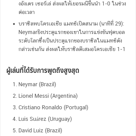
งอังเดร เชอร์เล่ ส่งผลให้เยอรมนีขึ้นนำ 1-0 ในช่วง
ต่อเวลา
บราซิลพบโครเอเชีย แมทช์เปิดสนาม (นาทีที่ 29):
Neymarยิงประตูแรกของเขาในการแข่งขันฟุตบอล
ระดับโลกซึ่งเป็นประตูแรกของบราซิลในแมทช์ดัง
กล่าวเช่นกัน ส่งผลให้บราซิลตีเสมอโครเอเชีย 1-1
ผู้เล่นที่ได้รับการพูดถึงสูงสุด
Neymar (Brazil)
Lionel Messi (Argentina)
Cristiano Ronaldo (Portugal)
Luis Suárez (Uruguay)
David Luiz (Brazil)