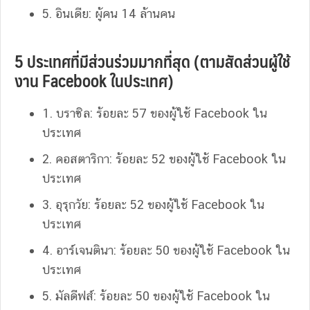
5. อินเดีย: ผู้คน 14 ล้านคน
5 ประเทศที่มีส่วนร่วมมากที่สุด (ตามสัดส่วนผู้ใช้
งาน Facebook ในประเทศ)
1. บราซิล: ร้อยละ 57 ของผู้ใช้ Facebook ใน
ประเทศ
2. คอสตาริกา: ร้อยละ 52 ของผู้ใช้ Facebook ใน
ประเทศ
3. อุรุกวัย: ร้อยละ 52 ของผู้ใช้ Facebook ใน
ประเทศ
4. อาร์เจนตินา: ร้อยละ 50 ของผู้ใช้ Facebook ใน
ประเทศ
5. มัลดีฟส์: ร้อยละ 50 ของผู้ใช้ Facebook ใน