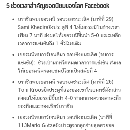
5 ช่วงเวลาสำคัญยอดนิยมของโลก Facebook
บราซิลพบเยอรมนี รอบรองชนะเลิศ (นาทีที่ 29):
Sami Khediraยิงประตูที่ 4 ให้เยอรมนีในช่วงเวลา
เพียง 7 นาที ส่งผลให้เยอรมนีขึ้นนำ 5-0 ขณะเหลือ
เวลาการแข่งขันถึง 1 ชั่วโมงเต็ม
เยอรมนีพบอาร์เจนตินา รอบชิงชนะเลิศ (จบการ
แข่งขัน): ช่วงเป่านกหวีดหมดเวลาการแข่งขัน ส่งผล
ให้เยอรมนีครองแชมป์โลกเป็นสมัยที่ 4
บราซิลพบเยอรมนี รอบรองชนะเลิศ (นาทีที่ 26):
Toni Kroosยิงประตูที่สองของเขาในแมทช์ดังกล่าว
ส่งผลให้เยอรมนีขึ้นนำ 4-0 ท่ามกลางความตกตะลึง
ของทีมและกองเชียร์บราซิล
เยอรมนีพบอาร์เจนตินา รอบชิงชนะเลิศ (นาทีที่
113Mario Götzeยิงประตูจากลูกจ่ายสุดสวยขอ