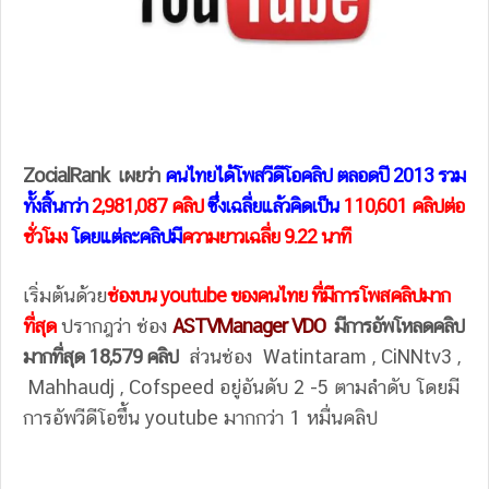
ZocialRank เผยว่า
คนไทยได้โพสวีดีโอคลิป ตลอดปี 2013 รวม
ทั้งสิ้นกว่า
2,981,087 คลิป
ซึ่งเฉลี่ยแล้วคิดเป็น
110,601 คลิปต่อ
ชั่วโมง
โดยแต่ละคลิปมี
ความยาวเฉลี่ย 9.22 นาที
เริ่มต้นด้วย
ช่องบน youtube ของคนไทย ที่มีการโพสคลิปมาก
ที่สุด
ปรากฎว่า ช่อง
ASTVManager VDO
มีการอัพโหลดคลิป
มากที่สุด 18,579 คลิป
ส่วนช่อง Watintaram , CiNNtv3 ,
Mahhaudj , Cofspeed อยู่อันดับ 2 -5 ตามลำดับ โดยมี
การอัพวีดีโอขึ้น youtube มากกว่า 1 หมื่นคลิป