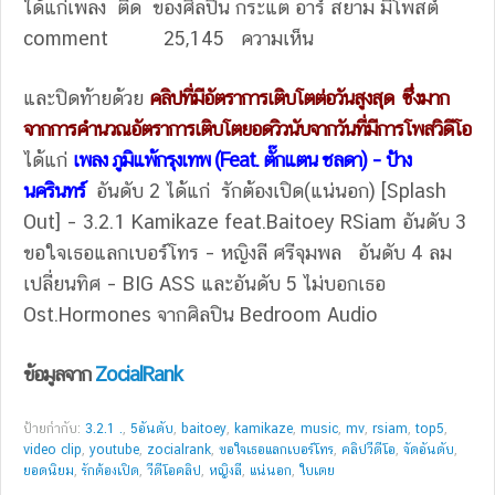
ได้แก่เพลง ตื๊ด ของศิลปิน กระแต อาร์ สยาม มีโพสต์
comment 25,145 ความเห็น
และปิดท้ายด้วย
คลิปที่มีอัตราการเติบโตต่อวันสูงสุด ซึ่งมาก
จากการคำนวณอัตราการเติบโตยอดวิวนับจากวันที่มีการโพสวิดีโอ
ได้แก่
เพลง ภูมิแพ้กรุงเทพ (Feat. ตั๊กแตน ชลดา) – ป้าง
นครินทร์
อันดับ 2 ได้แก่ รักต้องเปิด(แน่นอก) [Splash
Out] – 3.2.1 Kamikaze feat.Baitoey RSiam อันดับ 3
ขอใจเธอแลกเบอร์โทร – หญิงลี ศรีจุมพล อันดับ 4 ลม
เปลี่ยนทิศ – BIG ASS และอันดับ 5 ไม่บอกเธอ
Ost.Hormones จากศิลปิน Bedroom Audio
ข้อมูลจาก
ZocialRank
ป้ายกำกับ:
3.2.1 .
,
5อันดับ
,
baitoey
,
kamikaze
,
music
,
mv
,
rsiam
,
top5
,
video clip
,
youtube
,
zocialrank
,
ขอใจเธอแลกเบอร์โทร
,
คลิปวีดีโอ
,
จัดอันดับ
,
ยอดนิยม
,
รักต้องเปิด
,
วีดีโอคลิป
,
หญิงลี
,
แน่นอก
,
ใบเตย