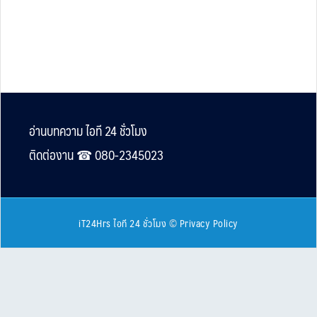
Footer
อ่านบทความ ไอที 24 ชั่วโมง
ติดต่องาน ☎︎ 080-2345023
iT24Hrs ไอที 24 ชั่วโมง
©
Privacy Policy