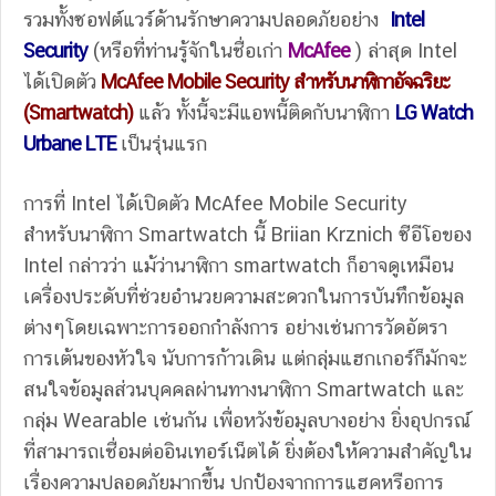
รวมทั้งซอฟต์แวร์ด้านรักษาความปลอดภัยอย่าง
Intel
Security
(หรือที่ท่านรู้จักในชื่อเก่า
McAfee
) ล่าสุด Intel
ได้เปิดตัว
McAfee Mobile Security สำหรับนาฬิกาอัจฉริยะ
(Smartwatch)
แล้ว ทั้งนี้จะมีแอพนี้ติดกับนาฬิกา
LG Watch
Urbane LTE
เป็นรุ่นแรก
การที่ Intel ได้เปิดตัว McAfee Mobile Security
สำหรับนาฬิกา Smartwatch นี้ Briian Krznich ซีอีโอของ
Intel กล่าวว่า แม้ว่านาฬิกา smartwatch ก็อาจดูเหมือน
เครื่องประดับที่ช่วยอำนวยความสะดวกในการบันทึกข้อมูล
ต่างๆโดยเฉพาะการออกกำลังการ อย่างเช่นการวัดอัตรา
การเต้นของหัวใจ นับการก้าวเดิน แต่กลุ่มแฮกเกอร์ก็มักจะ
สนใจข้อมูลส่วนบุคคลผ่านทางนาฬิกา Smartwatch และ
กลุ่ม Wearable เช่นกัน เพื่อหวังข้อมูลบางอย่าง ยิ่งอุปกรณ์
ที่สามารถเชื่อมต่ออินเทอร์เน็ตได้ ยิ่งต้องให้ความสำคัญใน
เรื่องความปลอดภัยมากขึ้น ปกป้องจากการแฮคหรือการ