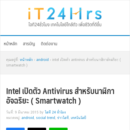
Skip
Skip
Skip
Skip
to
to
to
to
primary
main
primary
footer
navigation
content
sidebar
หน้าหลัก
สารบัญ
ติดต่องาน
คุณอยู่ที่:
หน้าหลัก
›
android
› intel เปิดตัว antivirus สำหรับนาฬิกาอัจฉริยะ (
smartwatch )
Intel เปิดตัว Antivirus สำหรับนาฬิกา
อัจฉริยะ ( Smartwatch )
วันที่: 9 มีนาคม 2015
by
ไอที 24 ชั่วโมง
หมวดหมู่:
android
,
social trend
,
ข่าวไอที
,
เทคโนโลยี