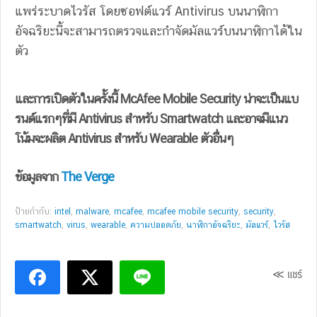
แพร่ระบาดไวรัส โดยซอฟต์แวร์ Antivirus บนนาฬิกา
อัจฉริยะนี้จะสามารถตรวจและกำจัดมัลแวร์บนนาฬิกาได้ใน
ตัว
และการเปิดตัวในครั้งนี้ McAfee Mobile Security น่าจะเป็นแบ
รนด์แรกๆที่มี Antivirus สำหรับ Smartwatch และอาจมีแนว
โน้มจะผลิต Antivirus สำหรับ Wearable ตัวอื่นๆ
ข้อมูลจาก
The Verge
ป้ายกำกับ:
intel
,
malware
,
mcafee
,
mcafee mobile security
,
security
,
smartwatch
,
virus
,
wearable
,
ความปลอดภัย
,
นาฬิกาอัจฉริยะ
,
มัลแวร์
,
ไวรัส
≪ แชร์