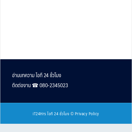
Footer
อ่านบทความ ไอที 24 ชั่วโมง
ติดต่องาน ☎︎ 080-2345023
iT24Hrs ไอที 24 ชั่วโมง
©
Privacy Policy