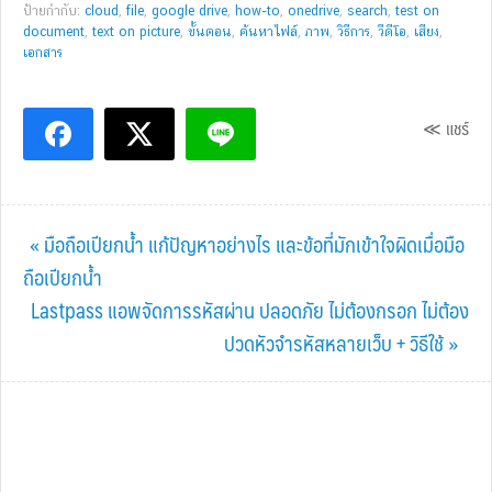
ป้ายกำกับ:
cloud
,
file
,
google drive
,
how-to
,
onedrive
,
search
,
test on
document
,
text on picture
,
ขั้นตอน
,
ค้นหาไฟล์
,
ภาพ
,
วิธีการ
,
วีดีโอ
,
เสียง
,
เอกสาร
≪ แชร์
Previous
« มือถือเปียกน้ำ แก้ปัญหาอย่างไร และข้อที่มักเข้าใจผิดเมื่อมือ
Post:
ถือเปียกน้ำ
Next
Lastpass แอพจัดการรหัสผ่าน ปลอดภัย ไม่ต้องกรอก ไม่ต้อง
Post:
ปวดหัวจำรหัสหลายเว็บ + วิธีใช้ »