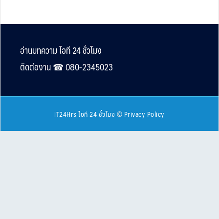
Footer
อ่านบทความ ไอที 24 ชั่วโมง
ติดต่องาน ☎︎ 080-2345023
iT24Hrs ไอที 24 ชั่วโมง
©
Privacy Policy