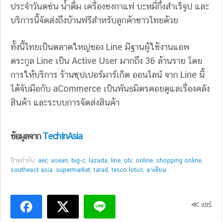
ประจำวันดช่น น้ำดื่ม เครื่องชงกาแฟ บะหมี่กึ่งสำเร็จูป และ
บริการนี้จัดส่งถึงบ้านฟรีสำหรับลูกค้าชาวไทยด้วย
ทั้งนี้ไทยเป็นตลาดใหญ่ของ Line มีฐานผู้ใช้งานแอพ
ตระกูล Line เป็น Active User มากถึง 36 ล้านราย โดย
การให้บริการ ร้านซุปเปอร์มาร์เก็ต ออนไลน์ จาก Line นี้
ได้จับมือกับ aCommerce เป็นพันธมิตรคอยดูแลเรื่องคลัง
สินค้า และระบบการจัดส่งสินค้า
ข้อมูลจาก
TechInAsia
ป้ายกำกับ:
aec
,
asean
,
big-c
,
lazada
,
line
,
olx
,
online
,
shopping online
,
southeast asia
,
supermarket
,
tarad
,
tesco lotus
,
อาเซียน
≪ แชร์