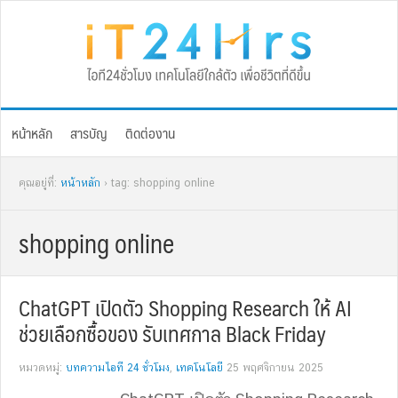
Skip
Skip
Skip
Skip
to
to
to
to
primary
main
primary
footer
navigation
content
sidebar
หน้าหลัก
สารบัญ
ติดต่องาน
คุณอยู่ที่:
หน้าหลัก
› tag: shopping online
shopping online
ChatGPT เปิดตัว Shopping Research ให้ AI
ช่วยเลือกซื้อของ รับเทศกาล Black Friday
หมวดหมู่:
บทความไอที 24 ชั่วโมง
,
เทคโนโลยี
25 พฤศจิกายน 2025