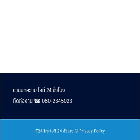
Footer
อ่านบทความ ไอที 24 ชั่วโมง
ติดต่องาน ☎︎ 080-2345023
iT24Hrs ไอที 24 ชั่วโมง
©
Privacy Policy