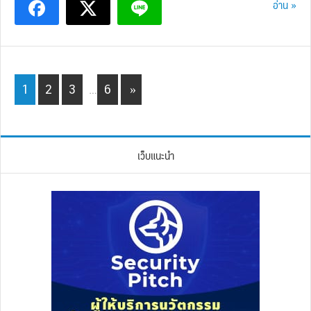
อ่าน »
Interim
Page
Page
Page
Page
1
2
3
…
6
»
pages
omitted
เว็บแนะนำ