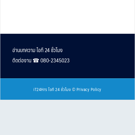
Footer
อ่านบทความ ไอที 24 ชั่วโมง
ติดต่องาน ☎︎ 080-2345023
iT24Hrs ไอที 24 ชั่วโมง
©
Privacy Policy