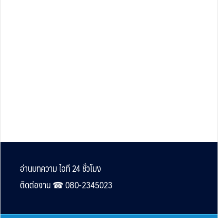
Footer
อ่านบทความ ไอที 24 ชั่วโมง
ติดต่องาน ☎︎ 080-2345023