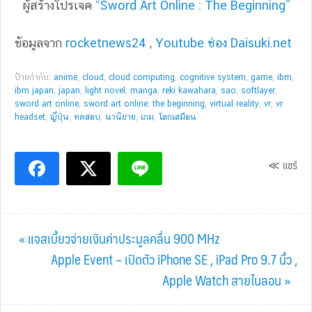
ผู้สร้างโปรเจค
“Sword Art Online : The Beginning”
ข้อมูลจาก
rocketnews24
,
Youtube ช่อง Daisuki.net
ป้ายกำกับ:
anime
,
cloud
,
cloud computing
,
cognitive system
,
game
,
ibm
,
ibm japan
,
japan
,
light novel
,
manga
,
reki kawahara
,
sao
,
softlayer
,
sword art online
,
sword art online: the beginning
,
virtual reality
,
vr
,
vr
headset
,
ญี่ปุ่น
,
ทดสอบ
,
นวนิยาย
,
เกม
,
โลกเสมือน
≪ แชร์
Previous
« แจสเบี้ยวจ่ายเงินค่าประมูลคลื่น 900 MHz
Post:
Next
Apple Event – เปิดตัว iPhone SE , iPad Pro 9.7 นิ้ว ,
Post:
Apple Watch สายไนลอน »