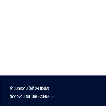
Footer
อ่านบทความ ไอที 24 ชั่วโมง
ติดต่องาน ☎︎ 080-2345023