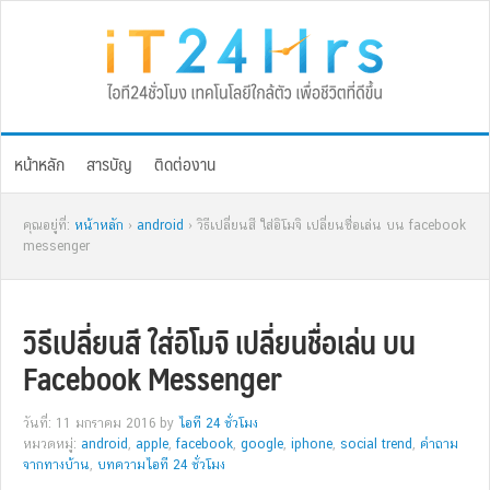
Skip
Skip
Skip
Skip
to
to
to
to
primary
main
primary
footer
navigation
content
sidebar
หน้าหลัก
สารบัญ
ติดต่องาน
คุณอยู่ที่:
หน้าหลัก
›
android
› วิธีเปลี่ยนสี ใส่อิโมจิ เปลี่ยนชื่อเล่น บน facebook
messenger
วิธีเปลี่ยนสี ใส่อิโมจิ เปลี่ยนชื่อเล่น บน
Facebook Messenger
วันที่: 11 มกราคม 2016
by
ไอที 24 ชั่วโมง
หมวดหมู่:
android
,
apple
,
facebook
,
google
,
iphone
,
social trend
,
คำถาม
จากทางบ้าน
,
บทความไอที 24 ชั่วโมง