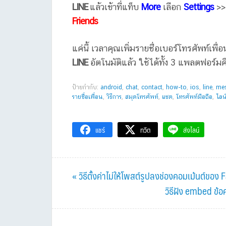
LINE
แล้วเข้าที่แท็บ
More
เลือก
Settings
>>
Friends
แค่นี้ เวลาคุณเพิ่มรายชื่อเบอร์โทรศัพท์เพื
LINE
อัตโนมัติแล้ว ใช้ได้ทั้ง 3 แพลตฟอร
ป้ายกำกับ:
android
,
chat
,
contact
,
how-to
,
ios
,
line
,
me
รายชื่อเพื่อน
,
วิธีการ
,
สมุดโทรศัพท์
,
แชต
,
โทรศัพท์มือถือ
,
ไลน
แชร์
ทวีต
ส่งไลน์
Previous
« วิธีตั้งค่าไม่ให้โพสต์รูปลงช่องคอมเม้นต์ขอ
Post:
Next
วิธีฝัง embed ข้อ
Post: