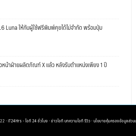
una ให้กับผู้ใช้ฟรีพิมพ์คุยได้ไม่จำกัด พร้อมปุ่ม
หน้าฝ่ายผลิตภัณฑ์ X แล้ว หลังรับตำแหน่งเพียง 1 ปี
22 ·
iT24Hrs - ไอที 24 ชั่วโมง
·
ข่าวไอที
บทความไอที
รีวิว
·
นโยบายคุ้มครองข้อมูลส่วน