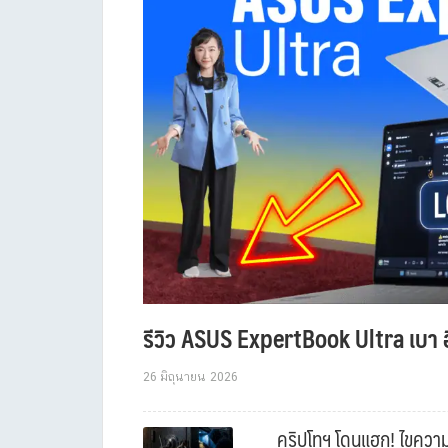
รีวิว ASUS ExpertBook Ultra เบา อ
26 มิถุนายน 2026
คริปโทฯ โดนแฮก! ไขความล