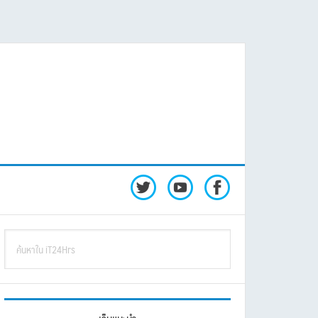
rimary
ค้นหา
idebar
ใน
iT24Hrs