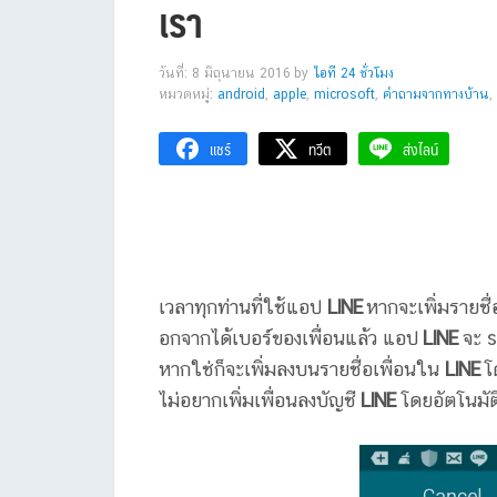
เรา
วันที่: 8 มิถุนายน 2016
by
ไอที 24 ชั่วโมง
หมวดหมู่:
android
,
apple
,
microsoft
,
คำถามจากทางบ้าน
,
แชร์
ทวีต
ส่งไลน์
เวลาทุกท่านที่ใช้แอป
LINE
หากจะเพิ่มรายชื
อกจากได้เบอร์ของเพื่อนแล้ว แอป
LINE
จะ sy
หากใช่ก็จะเพิ่มลงบนรายชื่อเพื่อนใน
LINE
โ
ไม่อยากเพิ่มเพื่อนลงบัญชี
LINE
โดยอัตโนมัติ