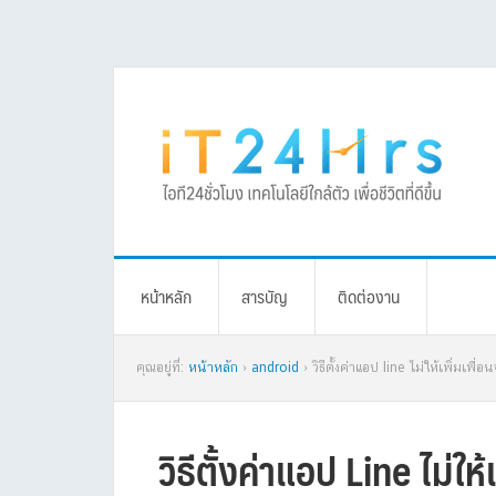
Skip
Skip
Skip
Skip
to
to
to
to
primary
main
primary
footer
navigation
content
sidebar
หน้าหลัก
สารบัญ
ติดต่องาน
คุณอยู่ที่:
หน้าหลัก
›
android
› วิธีตั้งค่าแอป line ไม่ให้เพิ่มเพื่
วิธีตั้งค่าแอป Line ไม่ให