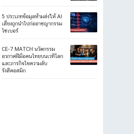
5 ประเภทข้อมูลห้ามส่งให้ AI
เสี่ยงถูกนำไปก่ออาชญากรรม
ไซเบอร์
CE-7 MATCH นวัตกรรม
อวกาศฝีมือคนไทยบนเวทีโลก
และภารกิจไขความลับ
รังสีคอสมิก