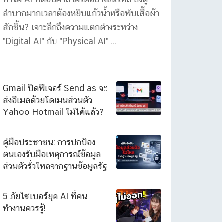
ลำบากมากเวลาต้องหยิบแก้วน้ำหรือพับเสื้อผ้า
สักชิ้น? เจาะลึกถึงความแตกต่างระหว่าง
"Digital AI" กับ "Physical AI" ...
Gmail ปิดฟีเจอร์ Send as จะ
ส่งอีเมลด้วยโดเมนส่วนตัว
Yahoo Hotmail ไม่ได้แล้ว?
คู่มือประชาชน: การปกป้อง
ตนเองรับมือเหตุการณ์ข้อมูล
ส่วนตัวรั่วไหลจากฐานข้อมูลรัฐ
5 ภัยไซเบอร์ยุค AI ที่คน
ทำงานควรรู้!