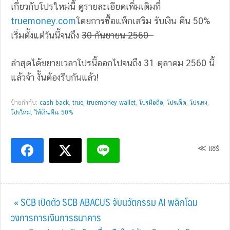
เกี่ยวกับโปรใหม่นี้ ดูรายละเอียดเพิ่มเติมที่
truemoney.com
โดยการซื้อแพ็กเสริม รับเงิน คืน 50%
เริ่มตั้งแต่วันนี้จนถึง
30 กันยายน 2560
ล่าสุดได้ขยายเวลาโปรนี้ออกไปจนถึง 31 ตุลาคม 2560 นี้
แล้วจ้า งั้นต้องรีบกันแล้ว!
ป้ายกำกับ:
cash back
,
true
,
truemoney wallet
,
โปรมือถือ
,
โปรเด็ด
,
โปรแรง
,
โปรใหม่
,
ให้เงินคืน 50%
≪ แชร์
Previous
« SCB เปิดตัว SCB ABACUS จับนวัตกรรม AI พลิกโฉม
Post:
วงการการเงินการธนาคาร