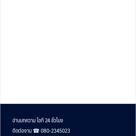
Footer
อ่านบทความ ไอที 24 ชั่วโมง
ติดต่องาน ☎︎ 080-2345023