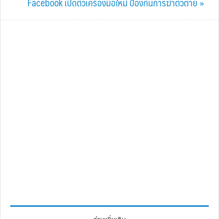
Next
Facebook เปิดตัวเครื่องมือใหม่ ป้องกันการฆ่าตัวตาย »
Post: