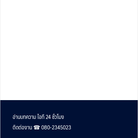
Footer
อ่านบทความ ไอที 24 ชั่วโมง
ติดต่องาน ☎︎ 080-2345023