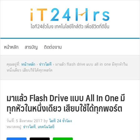
Skip
Skip
Skip
Skip
to
to
to
to
primary
main
primary
footer
navigation
content
sidebar
หน้าหลัก
สารบัญ
ติดต่องาน
คุณอยู่ที่:
หน้าหลัก
›
ข่าวไอที
› มาแล้ว flash drive แบบ all in one มีทุกหัวใน
หนึ่งเดียว เสียบใช้ได้ทุกพอร์ต
มาแล้ว Flash Drive แบบ All In One มี
ทุกหัวในหนึ่งเดียว เสียบใช้ได้ทุกพอร์ต
วันที่: 5 สิงหาคม 2017
by
ไอที 24 ชั่วโมง
หมวดหมู่:
ข่าวไอที
,
เทคโนโลยี