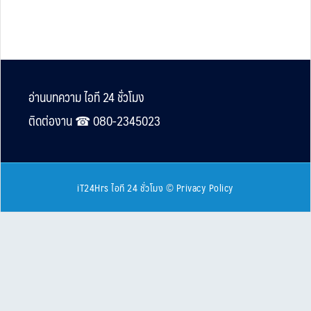
Footer
อ่านบทความ ไอที 24 ชั่วโมง
ติดต่องาน ☎︎ 080-2345023
iT24Hrs ไอที 24 ชั่วโมง
©
Privacy Policy