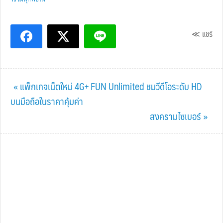
≪ แชร์
Previous
« แพ็กเกจเน็ตใหม่ 4G+ FUN Unlimited ชมวีดีโอระดับ HD
Post:
บนมือถือในราคาคุ้มค่า
Next
สงครามไซเบอร์ »
Post: