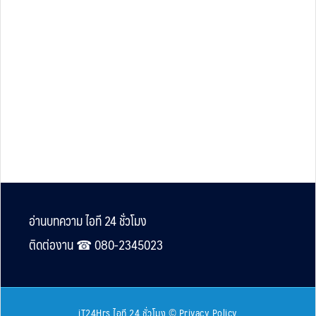
Footer
อ่านบทความ ไอที 24 ชั่วโมง
ติดต่องาน ☎︎ 080-2345023
iT24Hrs ไอที 24 ชั่วโมง
©
Privacy Policy