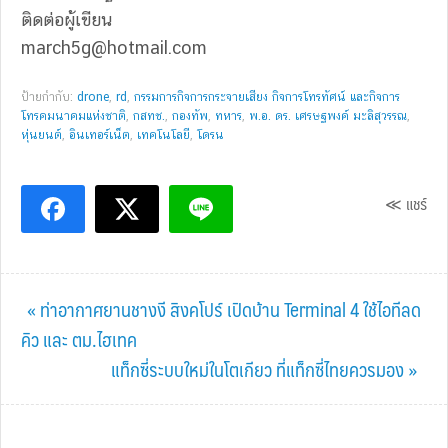
ติดต่อผู้เขียน
march5g@hotmail.com
ป้ายกำกับ:
drone
,
rd
,
กรรมการกิจการกระจายเสียง กิจการโทรทัศน์ และกิจการ
โทรคมนาคมแห่งชาติ
,
กสทช.
,
กองทัพ
,
ทหาร
,
พ.อ. ดร. เศรษฐพงค์ มะลิสุวรรณ
,
หุ่นยนต์
,
อินเทอร์เน็ต
,
เทคโนโลยี
,
โดรน
≪ แชร์
Previous
« ท่าอากาศยานชางงี สิงคโปร์ เปิดบ้าน Terminal 4 ใช้ไอทีลด
Post:
คิว และ ตม.ไฮเทค
Next
แท็กซี่ระบบใหม่ในโตเกียว ที่แท็กซี่ไทยควรมอง »
Post: