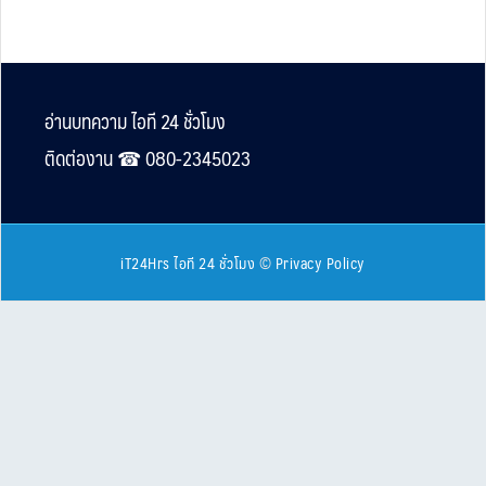
Footer
อ่านบทความ ไอที 24 ชั่วโมง
ติดต่องาน ☎︎ 080-2345023
iT24Hrs ไอที 24 ชั่วโมง
©
Privacy Policy