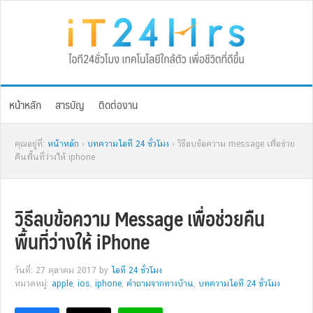
Skip
Skip
Skip
Skip
to
to
to
to
primary
main
primary
footer
navigation
content
sidebar
หน้าหลัก
สารบัญ
ติดต่องาน
คุณอยู่ที่:
หน้าหลัก
›
บทความไอที 24 ชั่วโมง
› วิธีลบข้อความ message เพื่อช่วย
คืนพื้นที่ว่างให้ iphone
วิธีลบข้อความ Message เพื่อช่วยคืน
พื้นที่ว่างให้ iPhone
วันที่: 27 ตุลาคม 2017
by
ไอที 24 ชั่วโมง
หมวดหมู่:
apple
,
ios
,
iphone
,
คำถามจากทางบ้าน
,
บทความไอที 24 ชั่วโมง