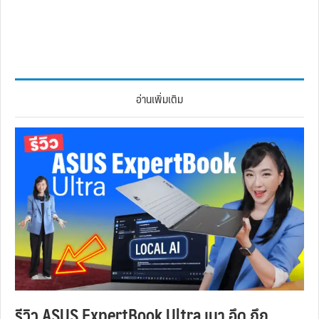
อ่านเพิ่มเติม
รีวิว ASUS ExpertBook Ultra เบา อึด ถึก