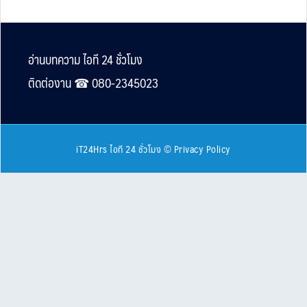
Footer
อ่านบทความ ไอที 24 ชั่วโมง
ติดต่องาน ☎︎ 080-2345023
iT24Hrs ไอที 24 ชั่วโมง
©
Privacy Policy