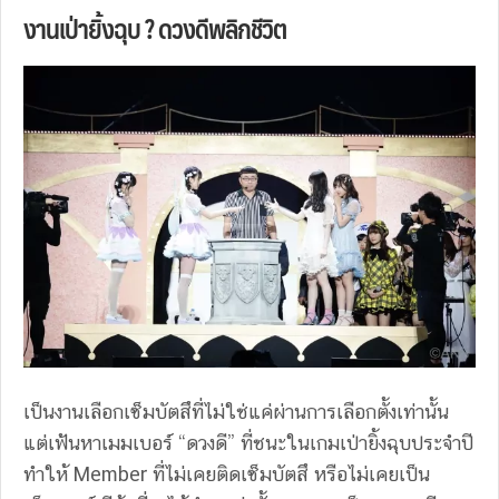
งานเป่ายิ้งฉุบ ? ดวงดีพลิกชีวิต
เป็นงานเลือกเซ็มบัตสึที่ไม่ใช่แค่ผ่านการเลือกตั้งเท่านั้น
แต่เฟ้นหาเมมเบอร์ “ดวงดี” ที่ชนะในเกมเป่ายิ้งฉุบประจำปี
ทำให้ Member ที่ไม่เคยติดเซ็มบัตสึ หรือไม่เคยเป็น