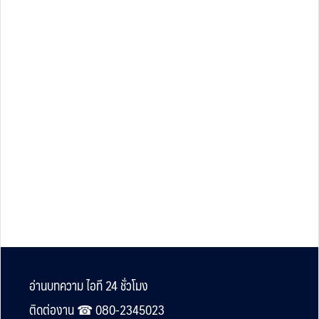
Footer
อ่านบทความ ไอที 24 ชั่วโมง
ติดต่องาน ☎︎ 080-2345023