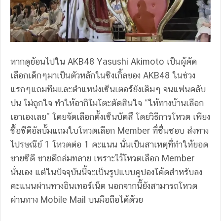
หากดูย้อนไปใน AKB48 Yasushi Akimoto เป็นผู้คัด
เลือกเด็กๆมาเป็นตัวหลักในซิงเกิ้ลของ AKB48 ในช่วง
แรกๆแถมทีมและตำแหน่งเซ็นเตอร์ยังเดิมๆ จนแฟนคลับ
บ่น ไม่ถูกใจ ทำให้อากิโมโตะตัดสินใจ “ให้ทางบ้านเลือก
เอาเองเลย” โดยจัดเลือกตั้งเซ็นบัตสึ โดยวิธีการโหวต เพียง
ซื้อซีดีอัลบั้มแถมใบโหวตเลือก Member ที่ชื่นชอบ ส่งทาง
ไปรษณีย์ 1 โหวตต่อ 1 คะแนน นั่นเป็นสาเหตุที่ทำให้ยอด
ขายซีดี ขายดีถล่มทลาย เพราะไว้โหวตเลือก Member
นั่นเอง แต่ในปัจจุบันนี้จะเป็นรูปแบบคูปองโค้ดสำหรับลง
คะแนนผ่านทางอินเทอร์เน็ต นอกจากนี้ยังสามารถโหวต
ผ่านทาง Mobile Mail บนมือถือได้ด้วย