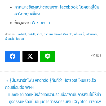
ภาพและข้อมูลประกอบจาก facebook ไอดอลญี่ปุ่น
มาไทยทุกเดือน
ข้อมูลจาก
Wikipedia
ป้ายกำกับ:
akb48
,
bnk48
,
idol
,
กิจกรรม
,
ฺbnk48 คืออะไร
,
เซ็นบัตสึ
,
เปายิงฉุบ
,
เลือกตั้ง
,
ไอดอล
≪ แชร์
Previous
« รู้มั้ยสมาร์ทโฟน Android รู้ทันทีว่า Hotspot ไหนแรงเร็ว
Post:
ก่อนเชื่อมต่อ Wi-Fi
Next
แบงค์ชาติ ออกหนังสือขอความร่วมมือสถาบันการเงินไม่ให้ทำ
Post:
ธุรกรรมหรือสนับสนุนการทำธุรกรรมเงิน Cryptocurrency