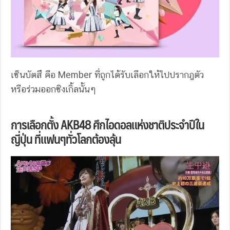
เซ็นบัตสึ คือ Member ที่ถูกได้รับเลือกให้ไปปรากฎตัว
หรือร่วมออกซิงเกิ้ลนั้นๆ
การเลือกตั้ง AKB48 ศึกไอดอลแห่งชาติประจำปีใน
ญี่ปุ่น ที่แฟนๆทั่วโลกต้องลุ้น