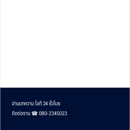
Footer
อ่านบทความ ไอที 24 ชั่วโมง
ติดต่องาน ☎︎ 080-2345023