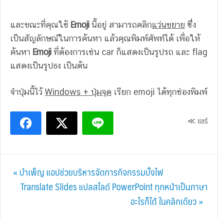
และขณะที่คุณใช้
Emoji
นี้อยู่ สามารถคลิก
แว่นขยาย
ซึ่ง
เป็นสัญลักษณ์ในการค้นหา แล้วคุณพิมพ์ศัพท์ได้ เพื่อให้
ค้นหา
Emoji
ที่ต้องการเช่น car ก็แสดงเป็นรูปรถ และ flag
แสดงเป็นรูปธง เป็นต้น
จำปุ่มนี้ไว้
Windows + ปุ่มจุด
เรียก emoji ได้ทุกช่องพิมพ์
≪ แชร์
Previous
« บำเพ็ญ แอปช่วยบริหารจัดการกิจกรรมบั้งไฟ
Post:
Next
Translate Slides แปลสไลด์ PowerPoint ทุกหน้าเป็นภาษา
Post:
อะไรก็ได้ ในคลิกเดียว »