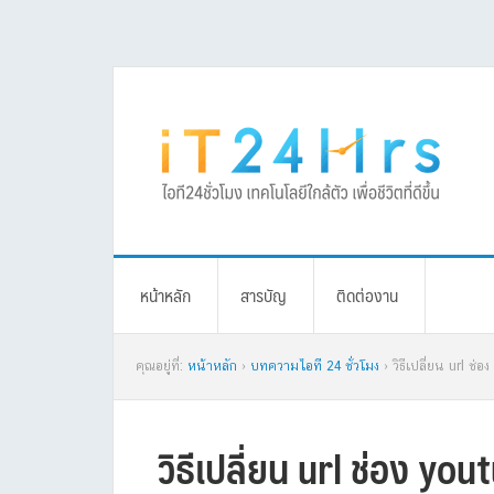
Skip
Skip
Skip
Skip
to
to
to
to
primary
main
primary
footer
navigation
content
sidebar
หน้าหลัก
สารบัญ
ติดต่องาน
คุณอยู่ที่:
หน้าหลัก
›
บทความไอที 24 ชั่วโมง
› วิธีเปลี่ยน url ช่อ
วิธีเปลี่ยน url ช่อง you