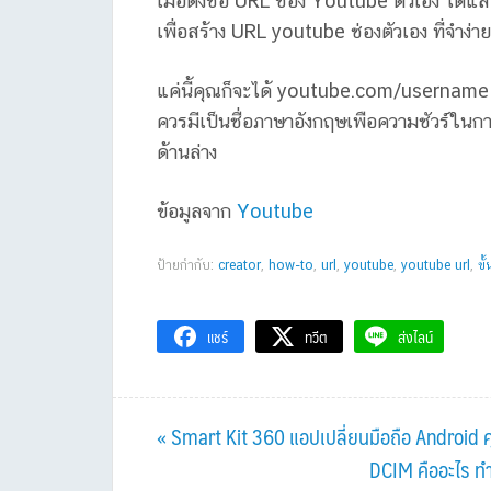
เมื่อตั้งชื่อ URL ช่อง Youtube ตัวเอง ได้แล้
เพื่อสร้าง URL youtube ช่องตัวเอง ที่จำง่าย
แค่นี้คุณก็จะได้ youtube.com/username ตาม
ควรมีเป็นชื่อภาษาอังกฤษเพือความชัวร์ในการได้
ด้านล่าง
ข้อมูลจาก
Youtube
ป้ายกำกับ:
creator
,
how-to
,
url
,
youtube
,
youtube url
,
ขั
แชร์
ทวีต
ส่งไลน์
Previous
« Smart Kit 360 แอปเปลี่ยนมือถือ Android ค
Post:
Next
DCIM คืออะไร ทำไ