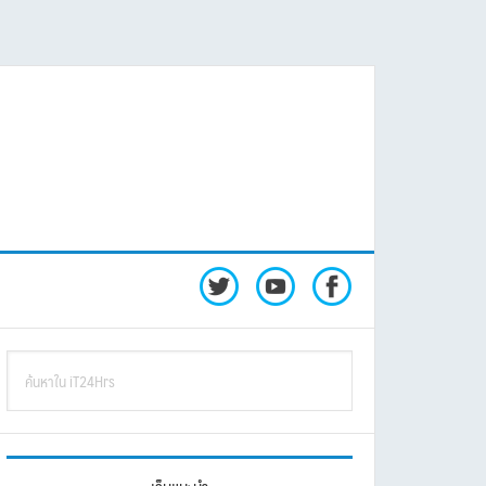
rimary
ค้นหา
idebar
ใน
iT24Hrs