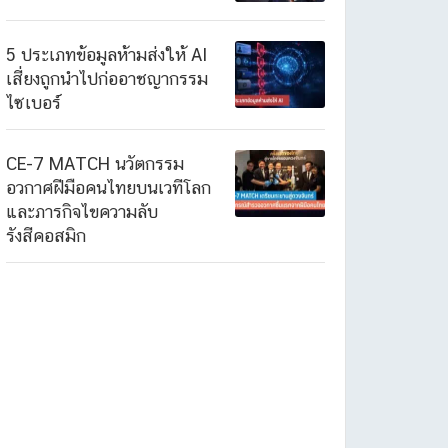
5 ประเภทข้อมูลห้ามส่งให้ AI
เสี่ยงถูกนำไปก่ออาชญากรรม
ไซเบอร์
CE-7 MATCH นวัตกรรม
อวกาศฝีมือคนไทยบนเวทีโลก
และภารกิจไขความลับ
รังสีคอสมิก