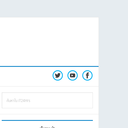
rimary
ค้นหา
idebar
ใน
iT24Hrs