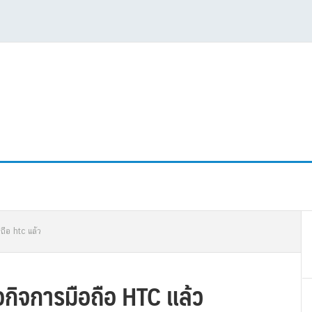
P
ถือ htc แล้ว
S
้อกิจการมือถือ HTC แล้ว