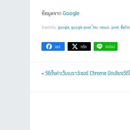
ข้อมูลจาก
Google
ป้ายกำกับ:
google
,
google pixel
,
้htc
,
nexus
,
pixel
,
ซื้อกิจ
แชร์
ทวีต
ส่งไลน์
Previous
« วิธีตั้งค่าเว็บเบราว์เซอร์ Chrome ปิดเสียงวีด
Post: