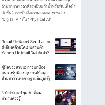
ลำบากมากเวลาต้องหยิบแก้วน้ำหรือพับเสื้อผ้า
สักชิ้น? เจาะลึกถึงความแตกต่างระหว่าง
"Digital AI" กับ "Physical AI" ...
Gmail ปิดฟีเจอร์ Send as จะ
ส่งอีเมลด้วยโดเมนส่วนตัว
Yahoo Hotmail ไม่ได้แล้ว?
คู่มือประชาชน: การปกป้อง
ตนเองรับมือเหตุการณ์ข้อมูล
ส่วนตัวรั่วไหลจากฐานข้อมูลรัฐ
5 ภัยไซเบอร์ยุค AI ที่คน
ทำงานควรรู้!