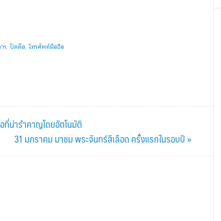
การ
,
ปิดดีล
,
โทรศัพท์มือถือ
ีโอที่น่ารำคาญโดยอัตโนมัติ
Next
31 มกราคม มาชม พระจันทร์สีเลือด ครั้งแรกในรอบปี »
Post: