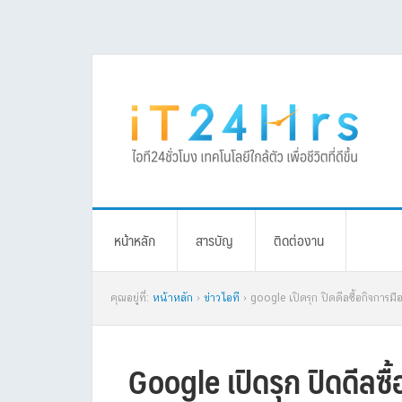
Skip
Skip
Skip
Skip
to
to
to
to
primary
main
primary
footer
navigation
content
sidebar
หน้าหลัก
สารบัญ
ติดต่องาน
คุณอยู่ที่:
หน้าหลัก
›
ข่าวไอที
› google เปิดรุก ปิดดีลซื้อกิจการมือ
Google เปิดรุก ปิดดีลซื