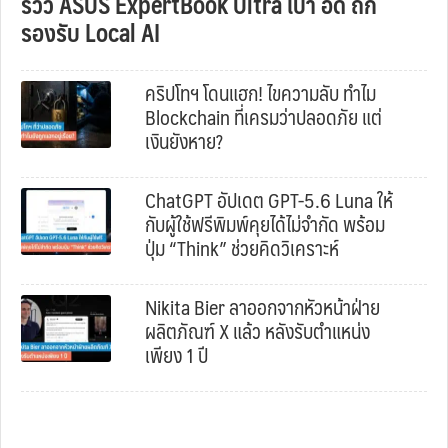
รีวิว ASUS ExpertBook Ultra เบา อึด ถึก
รองรับ Local AI
คริปโทฯ โดนแฮก! ไขความลับ ทำไม
Blockchain ที่เครมว่าปลอดภัย แต่
เงินยังหาย?
ChatGPT อัปเดต GPT-5.6 Luna ให้
กับผู้ใช้ฟรีพิมพ์คุยได้ไม่จำกัด พร้อม
ปุ่ม “Think” ช่วยคิดวิเคราะห์
Nikita Bier ลาออกจากหัวหน้าฝ่าย
ผลิตภัณฑ์ X แล้ว หลังรับตำแหน่ง
เพียง 1 ปี