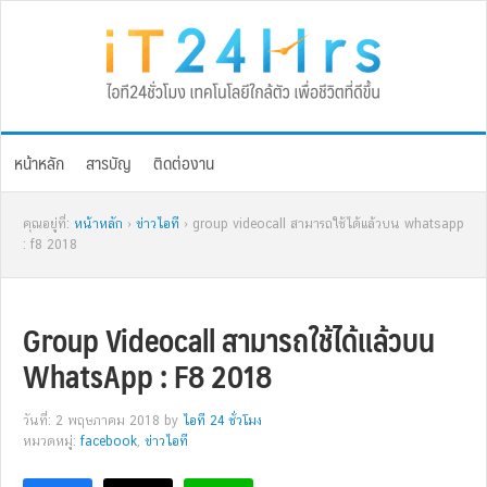
Skip
Skip
Skip
Skip
to
to
to
to
primary
main
primary
footer
navigation
content
sidebar
หน้าหลัก
สารบัญ
ติดต่องาน
คุณอยู่ที่:
หน้าหลัก
›
ข่าวไอที
› group videocall สามารถใช้ได้แล้วบน whatsapp
: f8 2018
Group Videocall สามารถใช้ได้แล้วบน
WhatsApp : F8 2018
วันที่: 2 พฤษภาคม 2018
by
ไอที 24 ชั่วโมง
หมวดหมู่:
facebook
,
ข่าวไอที