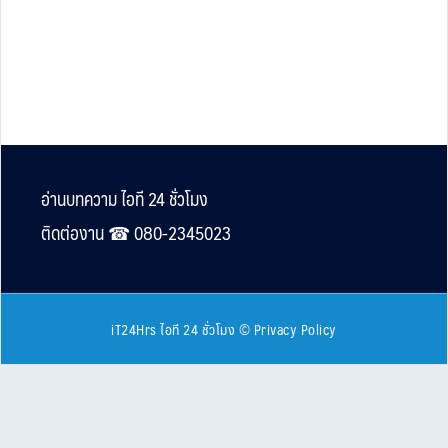
Footer
อ่านบทความ ไอที 24 ชั่วโมง
ติดต่องาน ☎︎ 080-2345023
iT24Hrs ไอที 24 ชั่วโมง
©
Privacy Policy