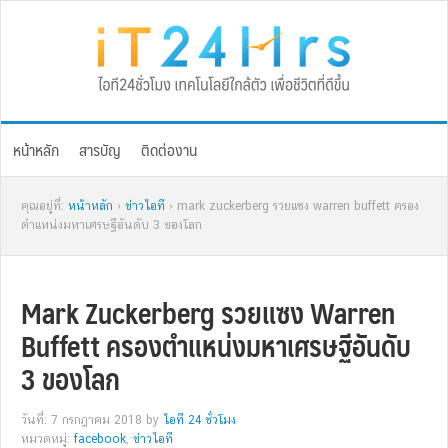
Skip
Skip
Skip
Skip
to
to
to
to
primary
main
primary
footer
navigation
content
sidebar
หน้าหลัก
สารบัญ
ติดต่องาน
คุณอยู่ที่:
หน้าหลัก
›
ข่าวไอที
› mark zuckerberg รวยแซง warren buffett ครอง
ตำแหน่งมหาเศรษฐีอันดับ 3 ของโลก
Mark Zuckerberg รวยแซง Warren
Buffett ครองตำแหน่งมหาเศรษฐีอันดับ
3 ของโลก
วันที่: 7 กรกฎาคม 2018
by
ไอที 24 ชั่วโมง
หมวดหมู่:
facebook
,
ข่าวไอที