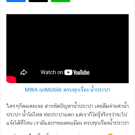
MWA onMobile ครบทุกเรื่อง น้ำประปา
ใครๆก็คงเคยเจอ สารพัดปัญหาน้ำประปา เคยลืมจ่ายค่าน้ำ
ประปา น้ำไม่ไหล ท่อประปาแตก แต่เราก็ไม่รู้จริงๆว่าจะไป
แจ้งได้ที่ไหน เรามีแอปฯของคนเมือง ครบทุกเรื่องน้ำประปา