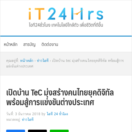
Skip
Skip
Skip
Skip
to
to
to
to
primary
main
primary
footer
navigation
content
sidebar
หน้าหลัก
สารบัญ
ติดต่องาน
คุณอยู่ที่:
หน้าหลัก
›
ข่าวไอที
› เปิดบ้าน tec มุ่งสร้างคนไทยยุคดิจิทัล พร้อมสู้การ
แข่งขันต่างประเทศ
เปิดบ้าน TeC มุ่งสร้างคนไทยยุคดิจิทัล
พร้อมสู้การแข่งขันต่างประเทศ
วันที่: 3 ธันวาคม 2018
by
ไอที 24 ชั่วโมง
หมวดหมู่:
ข่าวไอที