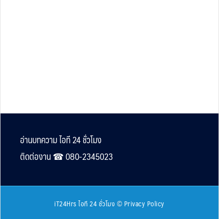
Footer
อ่านบทความ ไอที 24 ชั่วโมง
ติดต่องาน ☎︎ 080-2345023
iT24Hrs ไอที 24 ชั่วโมง
©
Privacy Policy