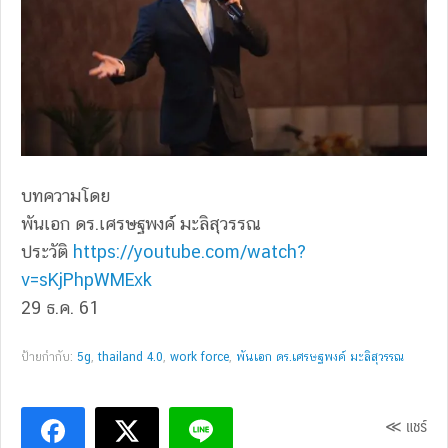
บทความโดย
พันเอก ดร.เศรษฐพงค์ มะลิสุวรรณ
ประวัติ
https://youtube.com/watch?
v=sKjPhpWMExk
29 ธ.ค. 61
ป้ายกำกับ:
5g
,
thailand 4.0
,
work force
,
พันเอก ดร.เศรษฐพงค์ มะลิสุวรรณ
≪ แชร์