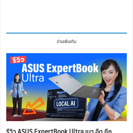
อ่านเพิ่มเติม
รีวิว ASUS ExpertBook Ultra เบา อึด ถึก