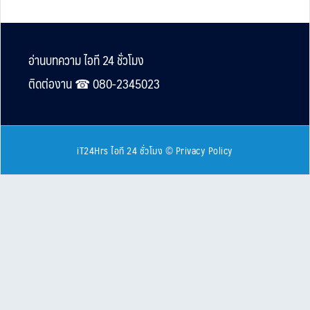
Footer
อ่านบทความ ไอที 24 ชั่วโมง
ติดต่องาน ☎︎ 080-2345023
iT24Hrs ไอที 24 ชั่วโมง
©
Privacy Policy