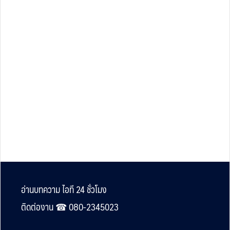
Footer
อ่านบทความ ไอที 24 ชั่วโมง
ติดต่องาน ☎︎ 080-2345023