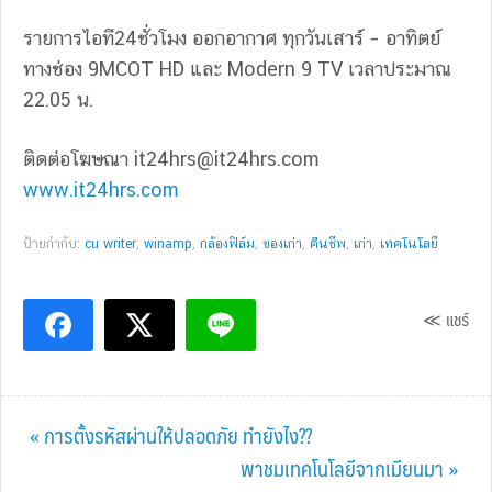
รายการไอที24ชั่วโมง ออกอากาศ ทุกวันเสาร์ – อาทิตย์
ทางช่อง 9MCOT HD และ Modern 9 TV เวลาประมาณ
22.05 น.
ติดต่อโฆษณา
it24hrs@it24hrs.com
www.it24hrs.com
ป้ายกำกับ:
cu writer
,
winamp
,
กล้องฟิล์ม
,
ของเก่า
,
คืนชีพ
,
เก่า
,
เทคโนโลยี
≪ แชร์
Previous
« การตั้งรหัสผ่านให้ปลอดภัย ทำยังไง??
Post:
Next
พาชมเทคโนโลยีจากเมียนมา »