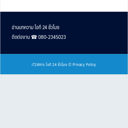
Footer
อ่านบทความ ไอที 24 ชั่วโมง
ติดต่องาน ☎︎ 080-2345023
iT24Hrs ไอที 24 ชั่วโมง
©
Privacy Policy