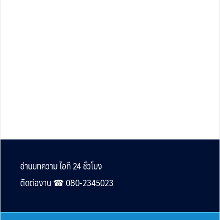
Footer
อ่านบทความ ไอที 24 ชั่วโมง
ติดต่องาน ☎︎ 080-2345023