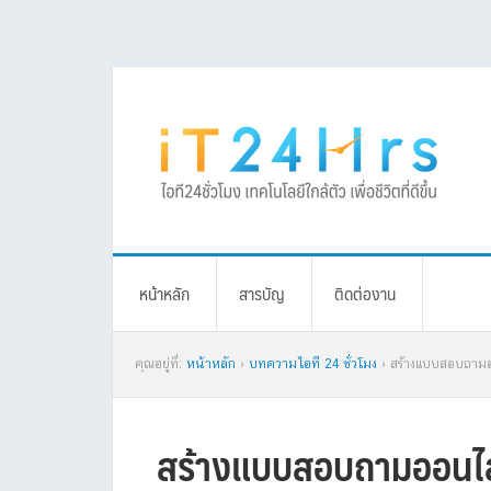
Skip
Skip
Skip
Skip
to
to
to
to
primary
main
primary
footer
navigation
content
sidebar
หน้าหลัก
สารบัญ
ติดต่องาน
คุณอยู่ที่:
หน้าหลัก
›
บทความไอที 24 ชั่วโมง
› สร้างแบบสอบถามอ
สร้างแบบสอบถามออนไลน