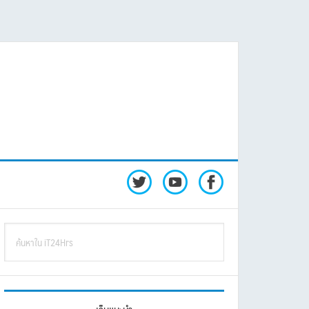
rimary
ค้นหา
idebar
ใน
iT24Hrs