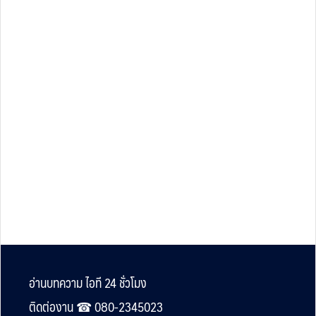
Footer
อ่านบทความ ไอที 24 ชั่วโมง
ติดต่องาน ☎︎ 080-2345023