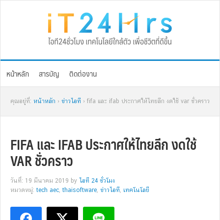
Skip
Skip
Skip
Skip
to
to
to
to
primary
main
primary
footer
navigation
content
sidebar
หน้าหลัก
สารบัญ
ติดต่องาน
คุณอยู่ที่:
หน้าหลัก
›
ข่าวไอที
› fifa และ ifab ประกาศให้ไทยลีก งดใช้ var ชั่วคราว
FIFA และ IFAB ประกาศให้ไทยลีก งดใช้
VAR ชั่วคราว
วันที่: 19 มีนาคม 2019
by
ไอที 24 ชั่วโมง
หมวดหมู่:
tech aec
,
thaisoftware
,
ข่าวไอที
,
เทคโนโลยี